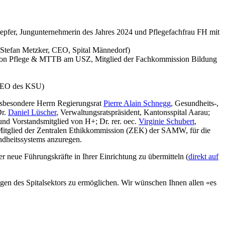
pfer, Jungunternehmerin des Jahres 2024 und Pflegefachfrau FH mit
 Stefan Metzker, CEO, Spital Männedorf)
ktion Pflege & MTTB am USZ, Mitglied der Fachkommission Bildung
 CEO des KSU)
insbesondere Herrn Regierungsrat
Pierre Alain Schnegg
, Gesundheits-,
Dr.
Daniel Lüscher
, Verwaltungsratspräsident, Kantonsspital Aarau;
und Vorstandsmitglied von H+; Dr. rer. oec.
Virginie Schubert
,
n, Mitglied der Zentralen Ethikkommission (ZEK) der SAMW, für die
ndheitssystems anzuregen.
er neue Führungskräfte in Ihrer Einrichtung zu übermitteln (
direkt auf
ngen des Spitalsektors zu ermöglichen. Wir wünschen Ihnen allen «es