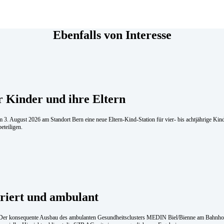
Ebenfalls von Interesse
r Kinder und ihre Eltern
 3. August 2026 am Standort Bern eine neue Eltern-Kind-Station für vier- bis achtjährige Ki
eteiligen.
­griert und am­bu­lant
. Der konsequente Ausbau des ambulanten Gesundheitsclusters MEDIN Biel/Bienne am Bahnhof i