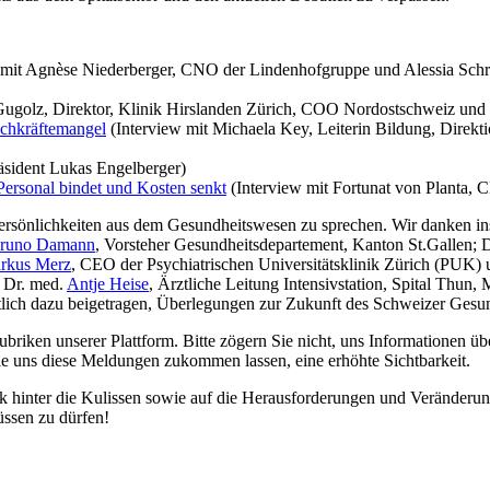
mit Agnèse Niederberger, CNO der Lindenhofgruppe und Alessia Schre
ugolz, Direktor, Klinik Hirslanden Zürich, COO Nordostschweiz und
chkräftemangel
(Interview mit Michaela Key, Leiterin Bildung, Dire
sident Lukas Engelberger)
Personal bindet und Kosten senkt
(Interview mit Fortunat von Planta,
 Persönlichkeiten aus dem Gesundheitswesen zu sprechen. Wir danken 
runo Damann
, Vorsteher Gesundheitsdepartement, Kanton St.Gallen; 
rkus Merz
, CEO der Psychiatrischen Universitätsklinik Zürich (PUK) 
 Dr. med.
Antje Heise
, Ärztliche Leitung Intensivstation, Spital Thu
entlich dazu beigetragen, Überlegungen zur Zukunft des Schweizer Gesu
briken unserer Plattform. Bitte zögern Sie nicht, uns Informationen üb
 die uns diese Meldungen zukommen lassen, eine erhöhte Sichtbarkeit.
ck hinter die Kulissen sowie auf die Herausforderungen und Veränderu
üssen zu dürfen!