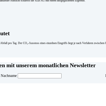
inanzieller Hinsicht schliesst die SZB AG mit einem ausgeglichenen Ergebnis.
utet
m Abfall pro Tag. Der CO₂-Ausstoss eines einzelnen Eingriffs liegt je nach Verfahren zwisch
men mit unserem monatlichen Newsletter
Nachname