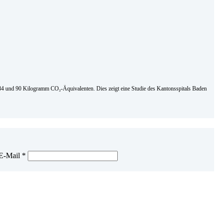
en 84 und 90 Kilogramm CO₂-Äquivalenten. Dies zeigt eine Studie des Kantonsspitals Baden
E-Mail
*