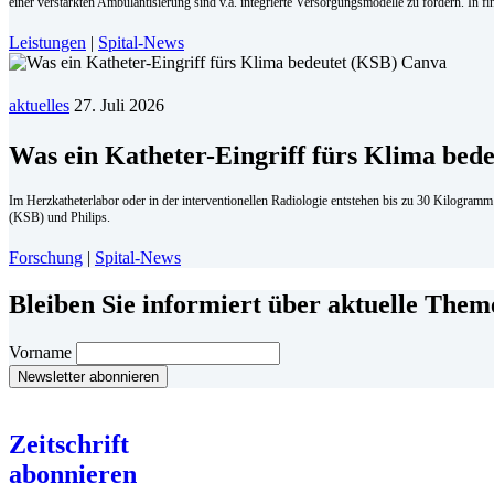
einer verstärkten Ambulantisierung sind v.a. integrierte Versorgungsmodelle zu fördern. In f
Leistungen
|
Spital-News
aktuelles
27. Juli 2026
Was ein Katheter-Eingriff fürs Klima bede
Im Herzkatheterlabor oder in der interventionellen Radiologie entstehen bis zu 30 Kilogram
(KSB) und Philips.
Forschung
|
Spital-News
Bleiben Sie informiert über aktuelle The
Vorname
Zeitschrift
abonnieren