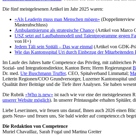
Die fünf meistgelesenen Artikel im Jahr 2025 waren:
«Als Leaderin muss man Menschen mögen»
(Doppelinterview 
Masterabschluss)
Ambulantisierung als strategische Chance
(Artikel von Marco G
USZ setzt auf Laufbahnmodell und Talentprogramme gegen Fa
von H+)
Jedem Täli sein Spitäli – Das war einmal
(Artikel von GDK-Prä
Wie das Kantonsspital Uri durch Einbezug der Mitarbeitenden 
Im Laufe des Jahres hatte Competence das Privileg, mit zahlreichen
Sozial- und Integrationsdirektor, Kanton Bern; Herrn Regierungsrat
B
Dr. med.
Ute Buschmann Truffer
, CEO, Spitalverband Limmattal;
Ma
Leiterin Regionen/COO Grundversorger, Luzerner Kantonsspital und
Qualität ihrer Beiträge und die Tiefe ihrer Analysen. Sie haben wes
Die Rubrik
«Who is new»
ist nach wie vor eine der meistgelesenen Ru
unserer Website möglich
). In unserer Printausgabe erhalten Spitäler,
Liebe Leser:innen, wir freuen uns darauf, Ihnen auch 2026 einen Bli
guets Neus» und freuen uns, Sie bald wieder auf competence.ch begr
Die Redaktion von Competence
Muriel Chavaillaz, Sarah Fogal und Martina Greiter