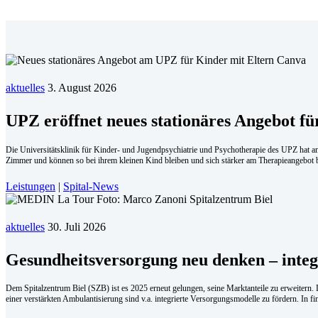
aktuelles
3. August 2026
UPZ eröffnet neues stationäres Angebot fü
Die Universitätsklinik für Kinder- und Jugendpsychiatrie und Psychotherapie des UPZ hat am
Zimmer und können so bei ihrem kleinen Kind bleiben und sich stärker am Therapieangebot b
Leistungen
|
Spital-News
aktuelles
30. Juli 2026
Ge­sund­heits­ver­sor­gung neu den­ken – in­te
Dem Spitalzentrum Biel (SZB) ist es 2025 erneut gelungen, seine Marktanteile zu erweitern
einer verstärkten Ambulantisierung sind v.a. integrierte Versorgungsmodelle zu fördern. In f