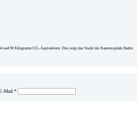
en 84 und 90 Kilogramm CO₂-Äquivalenten. Dies zeigt eine Studie des Kantonsspitals Baden
E-Mail
*