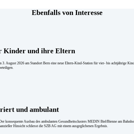
Ebenfalls von Interesse
r Kinder und ihre Eltern
 3. August 2026 am Standort Bern eine neue Eltern-Kind-Station für vier- bis achtjährige Ki
eteiligen.
­griert und am­bu­lant
. Der konsequente Ausbau des ambulanten Gesundheitsclusters MEDIN Biel/Bienne am Bahnhof i
inanzieller Hinsicht schliesst die SZB AG mit einem ausgeglichenen Ergebnis.