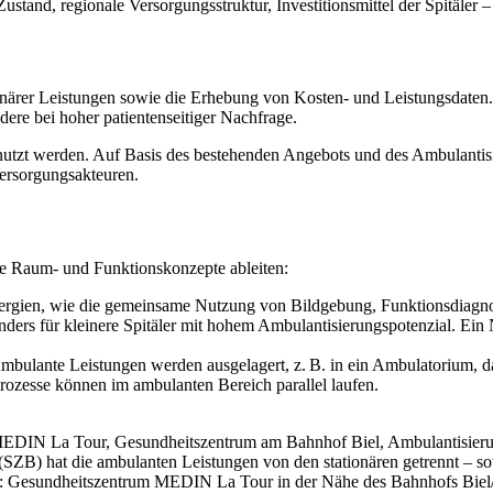
stand, regionale Versorgungsstruktur, Investitionsmittel der Spitäler –
ionärer Leistungen sowie die Erhebung von Kosten- und Leistungsdaten.
dere bei hoher patientenseitiger Nachfrage.
nutzt werden. Auf Basis des bestehenden Angebots und des Ambulantis
Versorgungsakteuren.
he Raum- und Funktionskonzepte ableiten:
nergien, wie die gemeinsame Nutzung von Bildgebung, Funktionsdiagnos
onders für kleinere Spitäler mit hohem Ambulantisierungspotenzial. Ein 
: Ambulante Leistungen werden ausgelagert, z. B. in ein Ambulatorium, 
 Prozesse können im ambulanten Bereich parallel laufen.
(SZB) hat die ambulanten Leistungen von den stationären getrennt – so
: Ge­sund­heits­zen­trum MEDIN La Tour in der Nähe des Bahnhofs Bie