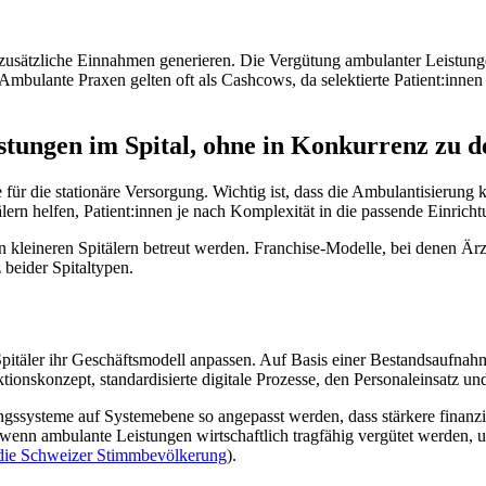
zusätzliche Einnahmen generieren. Die Vergütung ambulanter Leistung
Ambulante Praxen gelten oft als Cashcows, da selektierte Patient:innen
tungen im Spital, ohne in Konkurrenz zu de
ür die stationäre Versorgung. Wichtig ist, dass die Ambulantisierung 
ern helfen, Patient:innen je nach Komplexität in die passende Einrichtu
kleineren Spitälern betreut werden. Franchise-Modelle, bei denen Ärzt:
 beider Spitaltypen.
täler ihr Geschäftsmodell anpassen. Auf Basis einer Bestandsaufnahm
onskonzept, standardisierte digitale Prozesse, den Personaleinsatz und 
gssysteme auf Systemebene so angepasst werden, dass stärkere finanzi
wenn ambulante Leistungen wirtschaftlich tragfähig vergütet werden, u
 die Schweizer Stimmbevölkerung
).