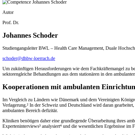
Autor
Prof. Dr.
Johannes Schoder
Studiengangsleiter BWL – Health Care Management, Duale Hochsc
schoder@dhbw-loerrach.de
Um zukünftigen Herausforderungen wie dem Fachkräftemangel zu bege
sektorengleiche Behandlungen aus dem stationären in den ambulanten
Kooperationen mit ambulanten Einrichtung
Im Vergleich zu Ländern wie Dänemark und dem Vereinigten Königreic
Verlagerung.² In der Schweiz und Deutschland wird daran gearbeite
ambulanten Bereich defizitär.
Kliniken benötigen daher eine grundlegende Überarbeitung ihres ambu
Experteninterviews³ analysiert⁴ und die wesentlichen Ergebnisse im