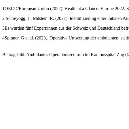
1
OECD/European Union (2022). Health at a Glance: Europe 2022: St
2
Schreyögg, J., Milstein, R. (2021): Identifizierung einer initialen
3
Es wurden fünf Expert:innen aus der Schweiz und Deutschland befrag
4
Spinner, G et al. (2023). Operative Umsetzung der ambulanten, stat
Beitragsbild: Ambulantes Operationszentrum im Kantonsspital Zug (