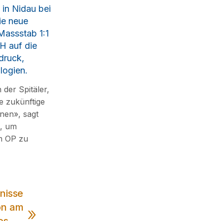
in Nidau bei
ie neue
Massstab 1:1
H auf die
druck,
logien.
der Spitäler,
e zukünftige
nen», sagt
t, um
m OP zu
fnisse
on am