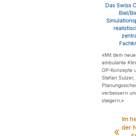
Das Swiss C
Biel/B
Simulations
realisti
zentr
Fachkr
«Mit dem neuen
ambulante Klin
OP-Konzepte u
Stefan Sulzer,
Planungssiche
verbessern und
steigern.»
Im he
der 