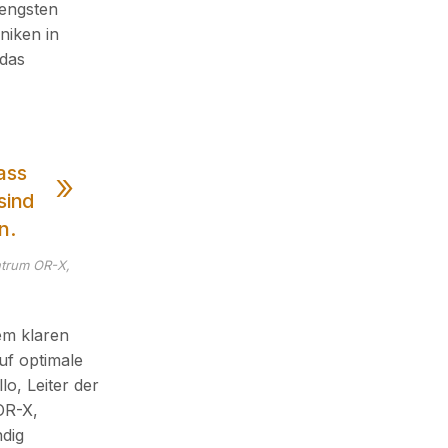
engsten
niken in
das
ass
sind
n.
ntrum OR-X,
em klaren
uf optimale
o, Leiter der
OR-X,
ndig