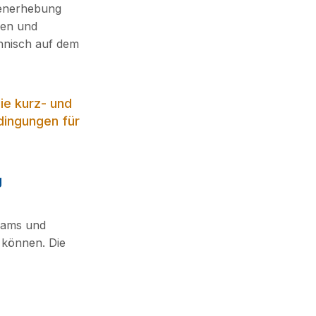
tenerhebung
gen und
chnisch auf dem
ie kurz- und
dingungen für
g
,
eams und
 können. Die