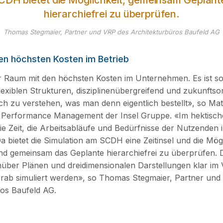
CDH bietet die Möglichkeit, gemeinsam Geplant
hierarchiefrei zu überprüfen.
Thomas Stegmaier, Partner und VRP des Architekturbüros Baufeld AG
en höchsten Kosten im Betrieb
r Raum mit den höchsten Kosten im Unternehmen. Es ist som
lexiblen Strukturen, disziplinenübergreifend und zukunftsor
h zu verstehen, was man denn eigentlich bestellt», so Mat
 Performance Management der Insel Gruppe. «Im hektischen
 die Zeit, die Arbeitsabläufe und Bedürfnisse der Nutzenden
a bietet die Simulation am SCDH eine Zeitinsel und die Mögl
nd gemeinsam das Geplante hierarchiefrei zu überprüfen. D
über Plänen und dreidimensionalen Darstellungen klar im Vo
orab simuliert werden», so Thomas Stegmaier, Partner und
os Baufeld AG.