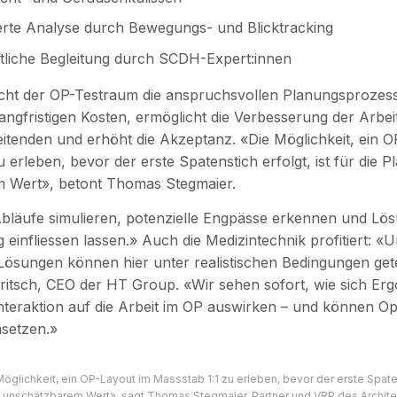
erte Analyse durch Bewegungs- und Blicktracking
tliche Begleitung durch SCDH-Expert:innen
cht der OP-Testraum die anspruchsvollen Planungsprozess
langfristigen Kosten, ermöglicht die Verbesserung der Arbe
beitenden und erhöht die Akzeptanz. «Die Möglichkeit, ein 
 erleben, bevor der erste Spatenstich erfolgt, ist für die 
 Wert», betont Thomas Stegmaier.
läufe simulieren, potenzielle Engpässe erkennen und Lösu
 einfliessen lassen.» Auch die Medizintechnik profitiert: «
ösungen können hier unter realistischen Bedingungen get
itsch, CEO der HT Group. «Wir sehen sofort, wie sich Er
Interaktion auf die Arbeit im OP auswirken – und können O
setzen.»
Möglichkeit, ein OP-Layout im Massstab 1:1 zu erleben, bevor der erste Spaten
n unschätzbarem Wert», sagt Thomas Stegmaier, Partner und VRP des Archite