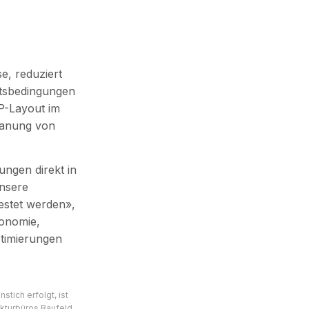
e, reduziert
itsbedingungen
OP-Layout im
Planung von
ngen direkt in
Unsere
estet werden»,
gonomie,
ptimierungen
stich erfolgt, ist
kturbüros Baufeld