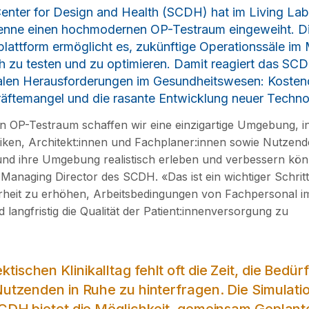
enter for Design and Health (SCDH) hat im Living Lab 
ienne einen hochmodernen OP-Testraum eingeweiht. D
plattform ermöglicht es, zukünftige Operationssäle im 
sch zu testen und zu optimieren. Damit reagiert das SCD
alen Herausforderungen im Gesundheitswesen: Kosten
äftemangel und die rasante Entwicklung neuer Techno
 OP-Testraum schaffen wir eine einzigartige Umgebung, in 
iken, Architekt:innen und Fachplaner:innen sowie Nutzend
nd ihre Umgebung realistisch erleben und verbessern kön
 Managing Director des SCDH. «Das ist ein wichtiger Schrit
rheit zu erhöhen, Arbeitsbedingungen von Fachpersonal i
 langfristig die Qualität der Patient:innenversorgung zu
ktischen Klinikalltag fehlt oft die Zeit, die Bedür
Nutzenden in Ruhe zu hinterfragen. Die Simulati