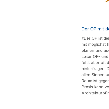
S
Der OP mit d
«Der OP ist de
mit möglichst f
planen und auc
Leiter OP- und
fehlt aber oft
hinterfragen. D
allen Sinnen u
Raum ist gegen
Praxis kann v
Architekturbür