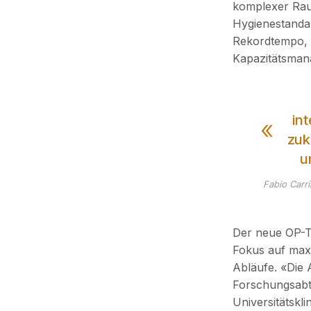
komplexer Rau
Hygienestandar
Rekordtempo, 
Kapazitätsman
in
zuk
u
Fabio Carr
Der neue OP-Te
Fokus auf maxi
Abläufe. «Die 
Forschungsabt
Universitätskli