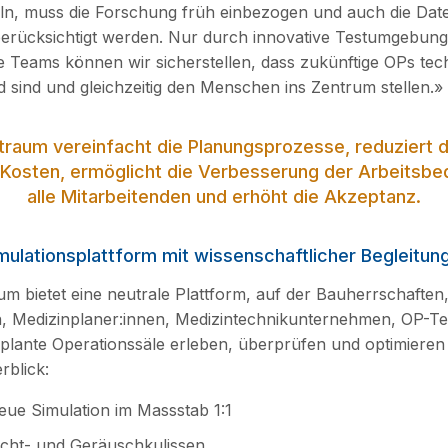
eln, muss die Forschung früh einbezogen und auch die Da
berücksichtigt werden. Nur durch innovative Testumgebun
äre Teams können wir sicherstellen, dass zukünftige OPs te
 sind und gleichzeitig den Menschen ins Zentrum stellen.»
raum vereinfacht die Planungsprozesse, reduziert d
n Kosten, ermöglicht die Verbesserung der Arbeitsbe
alle Mitarbeitenden und erhöht die Akzeptanz.
mulationsplattform mit wissenschaftlicher Begleitun
m bietet eine neutrale Plattform, auf der Bauherrschaften
en, Medizinplaner:innen, Medizintechnikunternehmen, OP-T
lante Operationssäle erleben, überprüfen und optimieren
rblick:
reue Simulation im Massstab 1:1
icht- und Geräuschkulissen