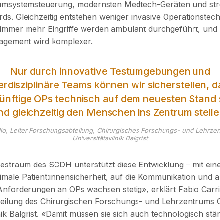
msystemsteuerung, modernsten Medtech-Geräten und str
ds. Gleichzeitig entstehen weniger invasive Operationstech
immer mehr Eingriffe werden ambulant durchgeführt, und 
agement wird komplexer.
Nur durch innovative Testumgebungen und
terdisziplinäre Teams können wir sicherstellen, d
ünftige OPs technisch auf dem neuesten Stand 
nd gleichzeitig den Menschen ins Zentrum stelle
illo, Leiter Forschungsabteilung, Chirurgisches Forschungs- und Lehrze
Universitätsklinik Balgrist
straum des SCDH unterstützt diese Entwicklung – mit ein
male Patient:innensicherheit, auf die Kommunikation und a
Anforderungen an OPs wachsen stetig», erklärt Fabio Carrill
eilung des Chirurgischen Forschungs- und Lehrzentrums 
nik Balgrist. «Damit müssen sie sich auch technologisch stä