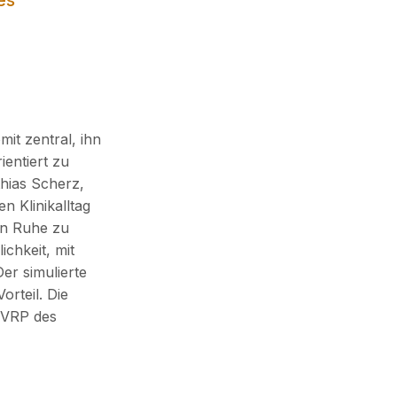
es
it zentral, ihn
ientiert zu
hias Scherz,
 Klinikalltag
 in Ruhe zu
ichkeit, mit
er simulierte
rteil. Die
 VRP des