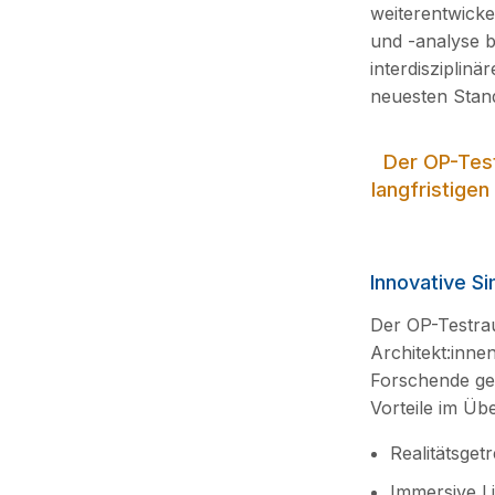
weiterentwick
und -analyse 
interdisziplin
neuesten Stand
Der OP-Test
langfristige
Innovative Si
Der OP-Testrau
Architekt:inn
Forschende gep
Vorteile im Übe
Realitätsget
Immersive L