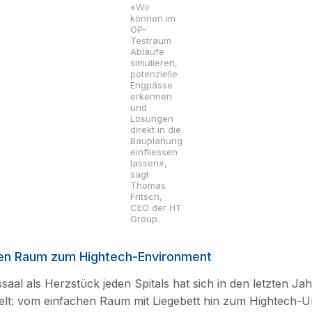
«Wir
können im
OP-
Testraum
Abläufe
simulieren,
potenzielle
Engpässe
erkennen
und
Lösungen
direkt in die
Bauplanung
einfliessen
lassen»,
sagt
Thomas
Fritsch,
CEO der HT
Group.
en Raum zum Hightech-Environment
saal als Herzstück jeden Spitals hat sich in den letzten Ja
elt: vom einfachen Raum mit Liegebett hin zum Hightech-U