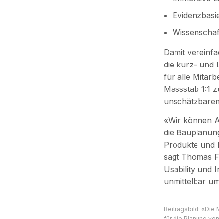
Evidenzbasi
Wissenschaf
Damit vereinfa
die kurz- und 
für alle Mitar
Massstab 1:1 zu
unschätzbarem
«Wir können Ab
die Bauplanung
Produkte und L
sagt Thomas Fr
Usability und 
unmittelbar um
Beitragsbild: «Die 
für die Planung vo