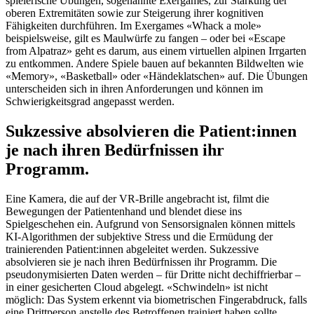
spielerische Übungen, sogenannte Exergames, zur Stärkung der
oberen Extremitäten sowie zur Steigerung ihrer kognitiven
Fähigkeiten durchführen. Im Exergames «Whack a mole»
beispielsweise, gilt es Maulwürfe zu fangen – oder bei «Escape
from Alpatraz» geht es darum, aus einem virtuellen alpinen Irrgarten
zu entkommen. Andere Spiele bauen auf bekannten Bildwelten wie
«Memory», «Basketball» oder «Händeklatschen» auf. Die Übungen
unterscheiden sich in ihren Anforderungen und können im
Schwierigkeitsgrad angepasst werden.
Sukzessive absolvieren die Patient:innen
je nach ihren Bedürfnissen ihr
Programm.
Eine Kamera, die auf der VR-Brille angebracht ist, filmt die
Bewegungen der Patientenhand und blendet diese ins
Spielgeschehen ein. Aufgrund von Sensorsignalen können mittels
KI-Algorithmen der subjektive Stress und die Ermüdung der
trainierenden Patient:innen abgeleitet werden. Sukzessive
absolvieren sie je nach ihren Bedürfnissen ihr Programm. Die
pseudonymisierten Daten werden – für Dritte nicht dechiffrierbar –
in einer gesicherten Cloud abgelegt. «Schwindeln» ist nicht
möglich: Das System erkennt via biometrischen Fingerabdruck, falls
eine Drittperson anstelle des Betroffenen trainiert haben sollte.