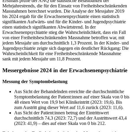
Erstmals prüfte der ANQ die statistische Belastbarkeit der
Mehrjahrestrends, die für den Einsatz von Freiheitsbeschränkenden
Massnahmen berechnet wurden. Die Analyse der Messjahre 2019
bis 2024 ergab für die Erwachsenenpsychiatrie einen statistisch
signifikanten Aufwärts- und für die Kinder- und Jugendpsychiatrie
einen statistisch signifikanten Abwärtstrend. In der
Erwachsenenpsychiatrie stieg die Wahrscheinlichkeit, dass ein Fall
von einer Freiheitsbeschränkenden Massnahme betroffen war, mit
jedem Messjahr um durchschnittlich 1,3 Prozent. In der Kinder- und
Jugendpsychiatrie zeigte sich dagegen ein deutlicher Rückgang: Die
Wahrscheinlichkeit für eine Freiheitsbeschränkende Massnahme
sank mit jedem Messjahr um 11,8 Prozent.
Messergebnisse 2024 in der Erwachsenenpsychiatrie
Messung der Symptombelastung
Aus Sicht der Behandelnden erreichte die durchschnittliche
Symptombelastung der Patient:innen auf einer Skala von 0 bis
48 einen Wert von 19,9 bei Klinikeintritt (2023: 19,6). Bis
zum Austritt ging dieser Wert auf 11,6 zurück (2023: 11,6).
Aus Sicht der Patient:innen betrug der Eintrittswert
durchschnittlich 74,3 (2023: 72,7) und der Austrittswert 43,4
(2023: 41,9) – dies auf einer Skala von 0 bis 212.