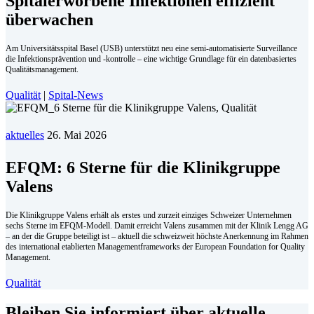
Spitalerworbene Infektionen effizient
überwachen
Am Universitätsspital Basel (USB) unterstützt neu eine semi-automatisierte Surveillance
die Infek­tionsprävention und -kontrolle – eine wichtige Grundlage für ein datenbasiertes
Qualitätsmanagement.
Qualität
|
Spital-News
aktuelles
26. Mai 2026
EFQM: 6 Sterne für die Klinikgruppe
Valens
Die Klinikgruppe Valens erhält als erstes und zurzeit einziges Schweizer Unternehmen
sechs Sterne im EFQM-Modell. Damit erreicht Valens zusammen mit der Klinik Lengg AG
– an der die Gruppe beteiligt ist – aktuell die schweizweit höchste Anerkennung im Rahmen
des international etablierten Managementframeworks der European Foundation for Quality
Management.
Qualität
Bleiben Sie informiert über aktuelle