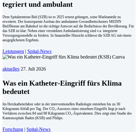
te­griert und am­bu­lant
Dem Spitalzentrum Biel (SZB) ist es 2025 erneut gelungen, seine Marktanteile zu
erweitern. Der konsequente Ausbau des ambulanten Gesundheitsclusters MEDIN
Biel/Bienne am Bahnhof ist die richtige Antwort auf die Bedürfnisse der Bevölkerung. Für
das SZB ist klar: Neben einer verstärkten Ambulantisierung sind v.a. integrierte
Versorgungsmodelle zu fördern. In finanzieller Hinsicht schliesst die SZB AG mit einem
ausgeglichenen Ergebnis.
Leistungen
|
Spital-News
aktuelles
27. Juli 2026
Was ein Katheter-Eingriff fürs Klima
bedeutet
Im Herzkatheterlabor oder in der interventionellen Radiologie entstehen bis zu 30
Kilogramm Abfall pro Tag. Der CO₂-Ausstoss eines einzelnen Eingriffs liegt je nach
Verfahren zwischen 84 und 90 Kilogramm CO₂-Äquivalenten. Dies zeigt eine Studie des
Kantonsspitals Baden (KSB) und Philips.
Forschung
|
Spital-News