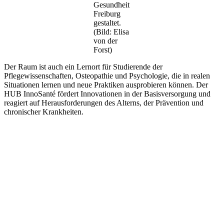
Gesundheit
Freiburg
gestaltet.
(Bild: Elisa
von der
Forst)
Der Raum ist auch ein Lernort für Studierende der
Pflegewissenschaften, Osteopathie und Psychologie, die in realen
Situationen lernen und neue Praktiken ausprobieren können. Der
HUB InnoSanté fördert Innovationen in der Basisversorgung und
reagiert auf Herausforderungen des Alterns, der Prävention und
chronischer Krankheiten.
Zum vollständigen Artikel (frz.)