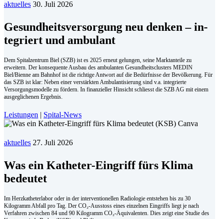
aktuelles
30. Juli 2026
Ge­sund­heits­ver­sor­gung neu den­ken – in­
te­griert und am­bu­lant
Dem Spitalzentrum Biel (SZB) ist es 2025 erneut gelungen, seine Marktanteile zu
erweitern. Der konsequente Ausbau des ambulanten Gesundheitsclusters MEDIN
Biel/Bienne am Bahnhof ist die richtige Antwort auf die Bedürfnisse der Bevölkerung. Für
das SZB ist klar: Neben einer verstärkten Ambulantisierung sind v.a. integrierte
Versorgungsmodelle zu fördern. In finanzieller Hinsicht schliesst die SZB AG mit einem
ausgeglichenen Ergebnis.
Leistungen
|
Spital-News
aktuelles
27. Juli 2026
Was ein Katheter-Eingriff fürs Klima
bedeutet
Im Herzkatheterlabor oder in der interventionellen Radiologie entstehen bis zu 30
Kilogramm Abfall pro Tag. Der CO₂-Ausstoss eines einzelnen Eingriffs liegt je nach
Verfahren zwischen 84 und 90 Kilogramm CO₂-Äquivalenten. Dies zeigt eine Studie des