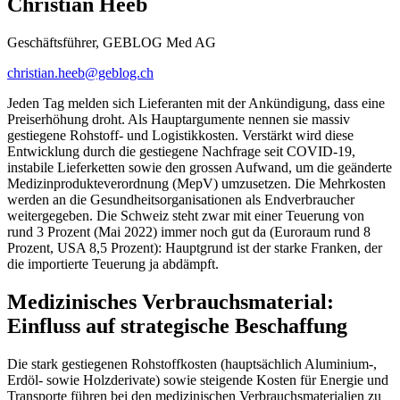
Christian Heeb
Geschäftsführer, GEBLOG Med AG
christian.heeb@geblog.ch
Jeden Tag melden sich Lieferanten mit der Ankündigung, dass eine
Preiserhöhung droht. Als Hauptargumente nennen sie massiv
gestiegene Rohstoff- und Logistikkosten. Verstärkt wird diese
Entwicklung durch die gestiegene Nachfrage seit COVID-19,
instabile Lieferketten sowie den grossen Aufwand, um die geänderte
Medizinprodukteverordnung (MepV) umzusetzen. Die Mehrkosten
werden an die Gesundheitsorganisationen als Endverbraucher
weitergegeben. Die Schweiz steht zwar mit einer Teuerung von
rund 3 Prozent (Mai 2022) immer noch gut da (Euroraum rund 8
Prozent, USA 8,5 Prozent): Hauptgrund ist der starke Franken, der
die importierte Teuerung ja abdämpft.
Medizinisches Verbrauchsmaterial:
Einfluss auf stra­tegische Beschaffung
Die stark gestiegenen Rohstoffkosten (hauptsächlich Aluminium-,
Erdöl- sowie Holzderivate) sowie steigende Kosten für Energie und
Transporte führen bei den medizinischen Verbrauchsmaterialien zu