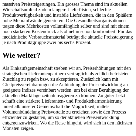
massiven Preissteigerungen. Ein grosses Thema sind im aktuellen
Wirtschaftsumfeld zudem längere Lieferfristen, schlechte
Produktverfügbarkeit und instabile Lieferketten, die in den Spitälern
hohe Mehraufwände generieren. Die Gesundheitsorganisationen
tragen diese Mehrkosten vollumfänglich selber und sind mit einem
noch stärkeren Kostendruck als ohnehin schon konfrontiert. Für das
medizinische Verbrauchsmaterial beträgt die aktuelle Preissteigerung
je nach Produktgruppe zwei bis sechs Prozent.
Wie weiter?
Als Einkaufsgemeinschaft streben wir an, Preiserhöhungen mit den
strategischen Lieferantenpartnern vertraglich als zeitlich befristeten
Zuschlag zu regeln bzw. zu akzeptieren. Zusätzlich kann mit
Gleitpreisvereinbarungen die Anbindung der Preisentwicklung an
geeignete Indizes vereinbart werden, um bei einer Beruhigung der
aktuellen Marktlage zeitnah reagieren zu können. Zu guter Letzt
schafft eine stärkere Lieferanten- und Produkteharmonisierung
innerhalb unserer Gemeinschaft die Möglichkeit, mittels
Volumenbündelung Preisvorteile zu erreichen sowie den Prozess
effizienter zu gestalten, um so der aktuellen Preisentwicklung
entgegenzuwirken. Wo die Reise hingeht, wird sich in den nächsten
Monaten zeigen.