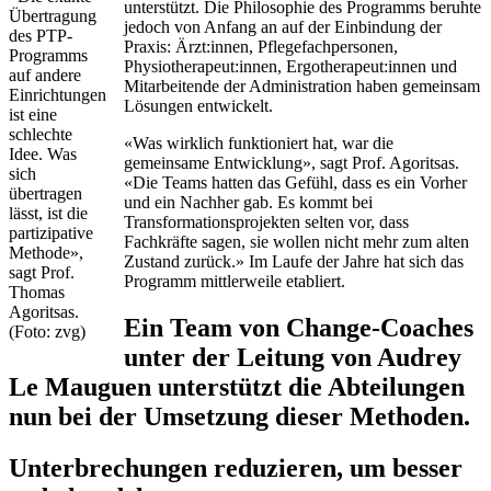
unterstützt. Die Philosophie des Programms beruhte
Übertragung
jedoch von Anfang an auf der Einbindung der
des PTP-
Praxis: Ärzt:innen, Pflegefachpersonen,
Programms
Physiotherapeut:innen, Ergotherapeut:innen und
auf andere
Mitarbeitende der Administration haben gemeinsam
Einrichtungen
Lösungen entwickelt.
ist eine
schlechte
«Was wirklich funktioniert hat, war die
Idee. Was
gemeinsame Entwicklung», sagt Prof. Agoritsas.
sich
«Die Teams hatten das Gefühl, dass es ein Vorher
übertragen
und ein Nachher gab. Es kommt bei
lässt, ist die
Transformationsprojekten selten vor, dass
partizipative
Fachkräfte sagen, sie wollen nicht mehr zum alten
Methode»,
Zustand zurück.» Im Laufe der Jahre hat sich das
sagt Prof.
Programm mittlerweile etabliert.
Thomas
Agoritsas.
Ein Team von Change-Coaches
(Foto: zvg)
unter der Leitung von Audrey
Le Mauguen unterstützt die Abteilungen
nun bei der Umsetzung dieser Methoden.
Unterbrechungen reduzieren, um besser