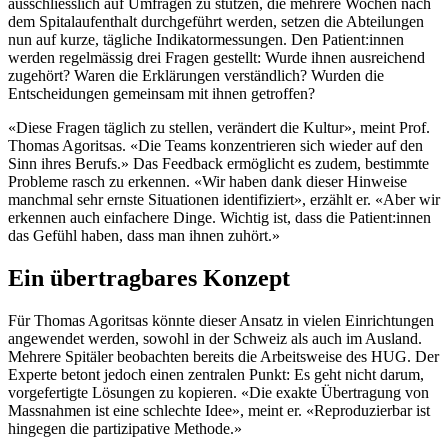
ausschliesslich auf Umfragen zu stützen, die mehrere Wochen nach
dem Spitalaufenthalt durchgeführt werden, setzen die Abteilungen
nun auf kurze, tägliche Indikatormessungen. Den Patient:innen
werden regelmässig drei Fragen gestellt: Wurde ihnen ausreichend
zugehört? Waren die Erklärungen verständlich? Wurden die
Entscheidungen gemeinsam mit ihnen getroffen?
«Diese Fragen täglich zu stellen, verändert die Kultur», meint Prof.
Thomas Agoritsas. «Die Teams konzentrieren sich wieder auf den
Sinn ihres Berufs.» Das Feedback ermöglicht es zudem, bestimmte
Probleme rasch zu erkennen. «Wir haben dank dieser Hinweise
manchmal sehr ernste Situationen identifiziert», erzählt er. «Aber wir
erkennen auch einfachere Dinge. Wichtig ist, dass die Patient:innen
das Gefühl haben, dass man ihnen zuhört.»
Ein übertragbares Konzept
Für Thomas Agoritsas könnte dieser Ansatz in vielen Einrichtungen
angewendet werden, sowohl in der Schweiz als auch im Ausland.
Mehrere Spitäler beobachten bereits die Arbeitsweise des HUG. Der
Experte betont jedoch einen zentralen Punkt: Es geht nicht darum,
vorgefertigte Lösungen zu kopieren. «Die exakte Übertragung von
Massnahmen ist eine schlechte Idee», meint er. «Reproduzierbar ist
hingegen die partizipative Methode.»