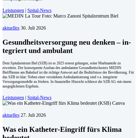
Leistungen
|
Spital-News
aktuelles
30. Juli 2026
Ge­sund­heits­ver­sor­gung neu den­ken – in­
te­griert und am­bu­lant
Dem Spitalzentrum Biel (SZB) ist es 2025 erneut gelungen, seine Marktanteile zu
erweitern. Der konsequente Ausbau des ambulanten Gesundheitsclusters MEDIN
Biel/Bienne am Bahnhof ist die richtige Antwort auf die Bedürfnisse der Bevölkerung. Für
das SZB ist klar: Neben einer verstärkten Ambulantisierung sind v.a. integrierte
Versorgungsmodelle zu fördern. In finanzieller Hinsicht schliesst die SZB AG mit einem
ausgeglichenen Ergebnis.
Leistungen
|
Spital-News
aktuelles
27. Juli 2026
Was ein Katheter-Eingriff fürs Klima
bedeutet