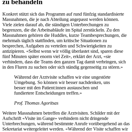
zu behandeln
Konkret stützt sich das Programm auf rund fünfzig standardisierte
Massnahmen, die je nach Abteilung angepasst werden können.
Viele zielen darauf ab, die ständigen Unterbrechungen zu
begrenzen, die die Arbeitsabläufe im Spital zerstückeln. Zu den
Massnahmen gehören die Huddles, kurze Teambesprechungen, die
mehrmals täglich stattfinden, um kritische Situationen zu
besprechen, Aufgaben zu verteilen und Schwierigkeiten zu
antizipieren. «Selbst wenn wir völlig überlastet sind, sparen diese
fünf Minuten später enorm viel Zeit», erklärt der Arzt, «sie
verhindern, dass die Teams den ganzen Tag damit verbringen, sich
in den Fluren zu suchen oder sich ständig gegenseitig zu stören.»
Während der Arztvisite schaffen wir eine ungestörte
Umgebung. So können wir besser nachdenken, uns
besser mit den Patient:innen austauschen und
fundiertere Entscheidungen treffen.»
Prof. Thomas Agoritsas
Weitere Massnahmen betreffen die Arztvisiten. Schilder mit der
Aufschrift «Visite im Gange» verhindern nicht dringende
Unterbrechungen, während bestimmte Anrufe vorübergehend an das
Sekretariat weitergeleitet werden. «Während der Visite schaffen wir