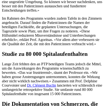
eine ungestörte Umgebung. So können wir besser nachdenken, uns
besser mit den Patient:innen austauschen und fundiertere
Entscheidungen treffen.»
Im Rahmen des Programms wurden zudem Tafeln in den Zimmern
angebracht. Darauf finden die Patient:innen die Namen der
beteiligten Fachkräfte, die geplanten Untersuchungen, die
Tagesziele sowie Platz, um ihre Fragen zu notieren. «Diese
Hilfsmittel reduzieren Missverständnisse und Unterbrechungen
erheblich», erklärt Prof. Agoritsas. «Vor allem aber verbessern sie
die Qualität der Zeit, die mit den Patient:innen verbracht wird.»
Studie zu 80 000 Spitalaufenthalten
Lange Zeit fehlten den an PTP beteiligten Teams jedoch die Mittel,
um die Auswirkungen des Programms wissenschaftlich zu
bewerten. «Das war frustrierend», räumt der Professor ein. «Wir
haben grosse Anstrengungen unternommen, konnten die Wirkung
aber nicht wirklich nachweisen.» Zusammen mit Prof. Delphine
Courvoisier und
Dr. Clément Buclin
lancierten wir schliesslich eine
umfangreiche retrospektive Studie. Sie umfasste rund 80 000
Spitalaufenthalte von insgesamt 15 000 Patient:innen.
Die Dokumentation von Schmerzen, die