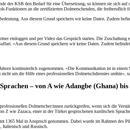
nde des KSB den Bedarf für eine Übersetzung, so können sie sich auf 
sh-Funktionen an die zertifizierten Dolmetschenden, die freiberuflich f
r Bedeutung. Aus diesem Grund speichern wir keine Daten. Zudem befind
er einloggen und per Video das Gespräch starten. Die Zuschaltung erf
Saffari. «Aus diesem Grund speichern wir keine Daten. Zudem befindet 
ren kontinuierlich zugenommen. «Die Kommunikation ist in einem Spit
i nicht um die Hilfe eines professionellen Dolmetschdienstes umhin»,
Sprachen – von A wie Adangbe (Ghana) bis Z
ofessionellen Dolmetscher:innen zurückgreifen, wenn sich die Verstän
is Z wie Zazaca, einer in der Türkei gesprochenen kurdischen Sprache
mt 1365 Mal in Anspruch genommen. Dabei wurde im Rahmen des Pilot
 Italienisch und Russisch.