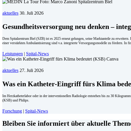
aktuelles
30. Juli 2026
Ge­sund­heits­ver­sor­gung neu den­ken – in­te
Dem Spitalzentrum Biel (SZB) ist es 2025 erneut gelungen, seine Marktanteile zu erweitern
einer verstärkten Ambulantisierung sind v.a. integrierte Versorgungsmodelle zu fördern. In f
Leistungen
|
Spital-News
aktuelles
27. Juli 2026
Was ein Katheter-Eingriff fürs Klima bede
Im Herzkatheterlabor oder in der interventionellen Radiologie entstehen bis zu 30 Kilogram
(KSB) und Philips.
Forschung
|
Spital-News
Bleiben Sie informiert über aktuelle The