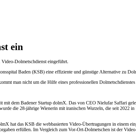
st ein
n Video-Dolmetschdienst eingeführt.
nsspital Baden (KSB) eine effiziente und günstige Alternative zu Dol
kommt man nicht um die Hilfe eines professionellen Dolmetschdienstes
eit mit dem Badener Startup dolmX. Das von CEO Nielufar Saffari gel
t wurde die 28-jährige Wienerin mit iranischen Wurzeln, die seit 2022 
mX hat das KSB die webbasierten Video-Übertragungen in einem einjähr
orgaben erfüllen. Im Vergleich zum Vor-Ort-Dolmetschen ist der Video-S