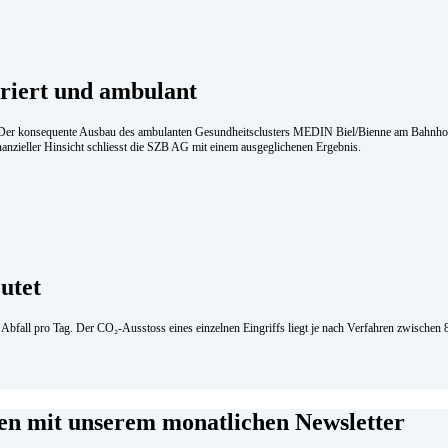
­griert und am­bu­lant
. Der konsequente Ausbau des ambulanten Gesundheitsclusters MEDIN Biel/Bienne am Bahnhof i
inanzieller Hinsicht schliesst die SZB AG mit einem ausgeglichenen Ergebnis.
utet
m Abfall pro Tag. Der CO₂-Ausstoss eines einzelnen Eingriffs liegt je nach Verfahren zwisch
men mit unserem monatlichen Newsletter