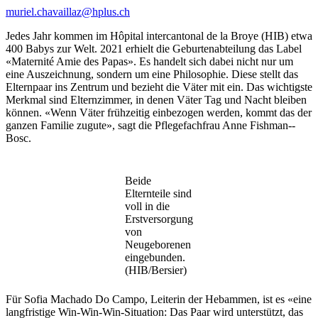
muriel.chavaillaz@hplus.ch
Jedes Jahr kommen im Hôpital intercantonal de la Broye (HIB) etwa
400 Babys zur Welt. 2021 erhielt die Geburtenabteilung das Label
«Maternité Amie des Papas». Es handelt sich dabei nicht nur um
eine Auszeichnung, sondern um eine Philosophie. Diese stellt das
Elternpaar ins Zentrum und bezieht die Väter mit ein. Das wichtigste
Merkmal sind Elternzimmer, in denen Väter Tag und Nacht bleiben
können. «Wenn Väter frühzeitig einbezogen werden, kommt das der
ganzen Familie zugute», sagt die Pflegefachfrau Anne Fishman-­
Bosc.
Beide
Elternteile sind
voll in die
Erstversorgung
von
Neugeborenen
eingebunden.
(HIB/Bersier)
Für Sofia Machado Do Campo, Leiterin der Hebammen, ist es «eine
langfristige Win-Win-Win-Situation: Das Paar wird unterstützt, das