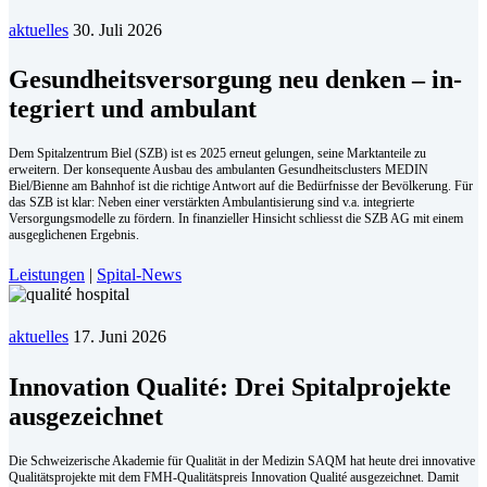
aktuelles
30. Juli 2026
Ge­sund­heits­ver­sor­gung neu den­ken – in­
te­griert und am­bu­lant
Dem Spitalzentrum Biel (SZB) ist es 2025 erneut gelungen, seine Marktanteile zu
erweitern. Der konsequente Ausbau des ambulanten Gesundheitsclusters MEDIN
Biel/Bienne am Bahnhof ist die richtige Antwort auf die Bedürfnisse der Bevölkerung. Für
das SZB ist klar: Neben einer verstärkten Ambulantisierung sind v.a. integrierte
Versorgungsmodelle zu fördern. In finanzieller Hinsicht schliesst die SZB AG mit einem
ausgeglichenen Ergebnis.
Leistungen
|
Spital-News
aktuelles
17. Juni 2026
Innovation Qualité: Drei Spitalprojekte
ausgezeichnet
Die Schweizerische Akademie für Qualität in der Medizin SAQM hat heute drei innovative
Qualitätsprojekte mit dem FMH-Qualitätspreis Innovation Qualité ausgezeichnet. Damit