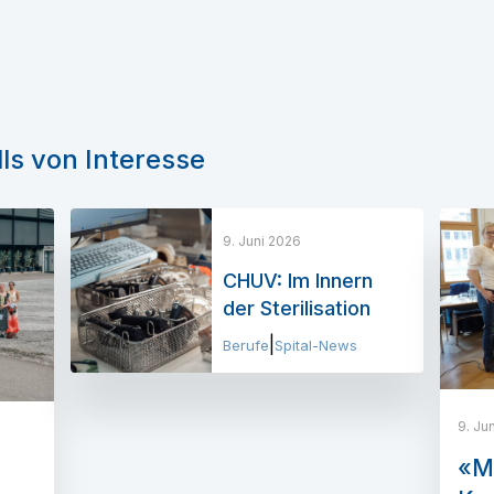
ls von Interesse
9. Juni 2026
CHUV: Im Innern
der Sterilisation
|
Berufe
Spital-News
9. Ju
«Me