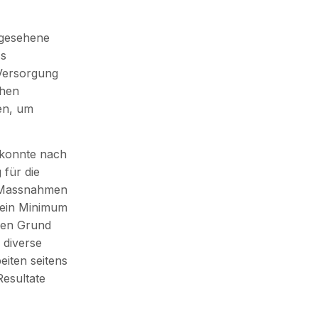
rgesehene
ss
Versorgung
chen
en, um
 konnte nach
für die
n Massnahmen
 ein Minimum
den Grund
 diverse
eiten seitens
Resultate