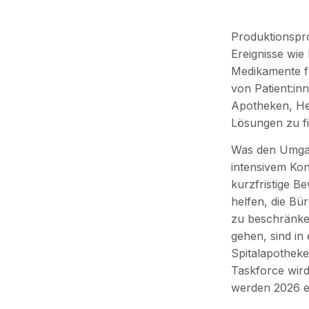
Produktionspr
Ereignisse wie
Medikamente f
von Patient:i
Apotheken, He
Lösungen zu f
Was den Umgan
intensivem Kon
kurzfristige B
helfen, die Bü
zu beschränke
gehen, sind in
Spitalapotheke
Taskforce wird
werden 2026 e