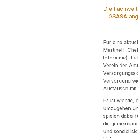
Die Fachweit
GSASA angeb
Für eine aktue
Martinelli, Ch
Interview
), be
Verein der Am
Versorgungssi
Versorgung wid
Austausch mit
Es ist wichtig
umzugehen und 
spielen dabei f
die gemeinsam
und sensibilis