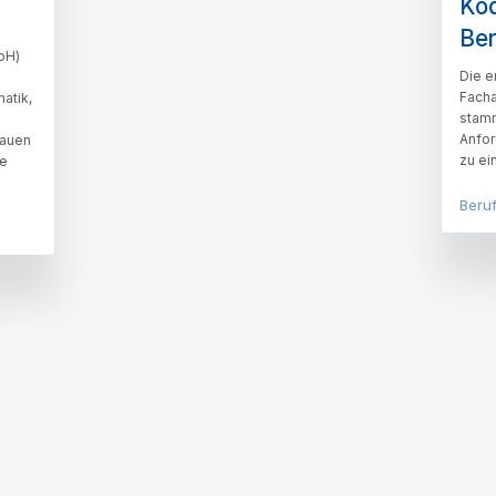
Kod
Be
oH)
Die e
Facha
matik,
stamm
Anfo
rauen
zu ei
he
Beru