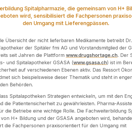
erbildung Spitalpharmazie, die gemeinsam von H+ Bi
oten wird, sensibilisiert die Fachpersonen praxisor
den Umgang mit Lieferengpässen.
lle Übersicht der nicht lieferbaren Medikamente betreibt Dr
efapotheker der Spitäler fmi AG und Vorstandsmitglied der
reits seit Jahren die Plattform ­
www.drugshortage.ch
.­ Der
ts- und Spitalapotheker GSASA (
www.gsasa.ch
) ist im Ber
cherheit auf verschiedenen Ebenen aktiv. Das Ressort Ök
met sich beispielsweise dieser Thematik und steht in eng
 den Behörden.
, dass Spitalapotheken Strategien entwickeln, um mit den E
die Patientensicherheit zu gewährleisten. Pharma-Assiste
ür die Betriebe eine wichtige Rolle. Die Fachweiterbildung 
 von H+ Bildung und der GSASA angeboten wird, behande
iert die Fachpersonen praxisorientiert für den Umgang mit