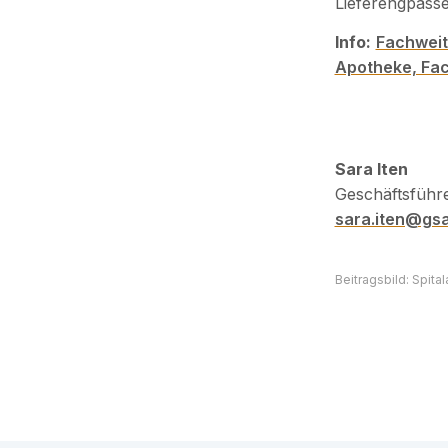
Lieferengpässe
Info:
Fachweit
Apotheke, Fa
Sara Iten
Geschäftsführ
sara.iten@gs
Beitragsbild: Spita