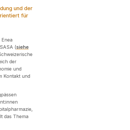
ldung und der
ientiert für
. Enea
 GSASA (
siehe
 Schweizerische
eich der
onomie und
em Kontakt und
ngpässen
nt:innen
Spitalpharmazie,
lt das Thema