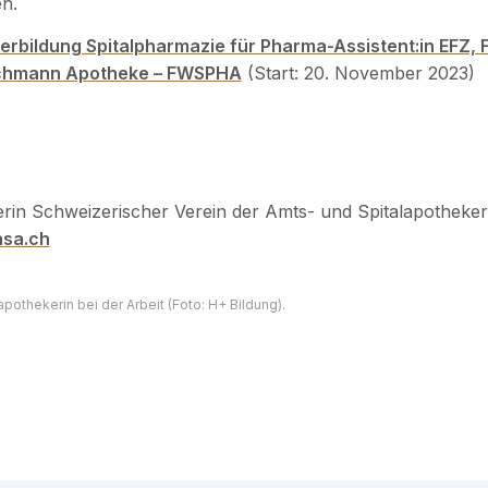
n.
erbildung Spitalpharmazie für Pharma-Assistent:in EFZ, 
chmann Apotheke – FWSPHA
(Start: 20. November 2023)
erin Schweizerischer Verein der Amts- und Spitalapotheke
asa.ch
lapothekerin bei der Arbeit (Foto: H+ Bildung).