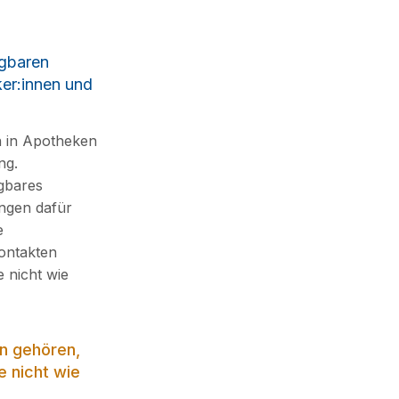
ügbaren
er:innen und
n in Apotheken
ng.
ügbares
ngen dafür
e
ontakten
 nicht wie
en gehören,
e nicht wie