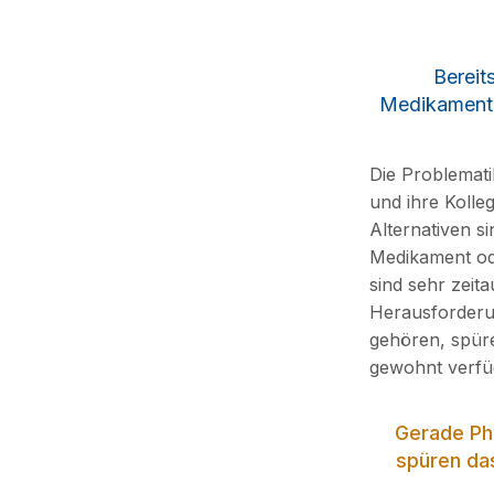
Bereit
Medikamente
Die Problemati
und ihre Kolle
Alternativen s
Medikament od
sind sehr zeit
Herausforderun
gehören, spüre
gewohnt verfüg
Gerade Pha
spüren das