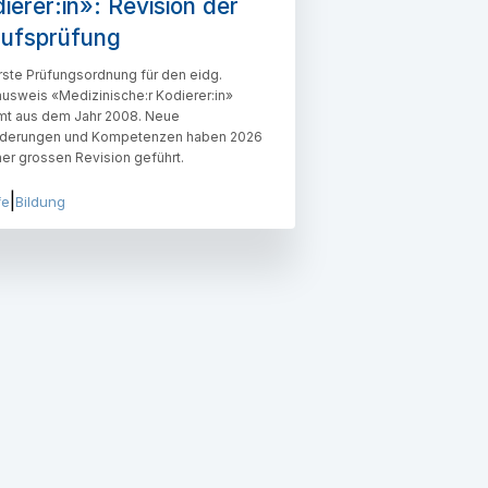
ierer:in»: Revision der
rufsprüfung
rste Prüfungsordnung für den eidg.
usweis «Medizinische:r Kodierer:in»
t aus dem Jahr 2008. Neue
rderungen und Kompetenzen haben 2026
ner grossen Revision geführt.
|
fe
Bildung