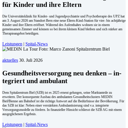
für Kinder und ihre Eltern
Die Universitätsklinik für Kinder- und Jugendpsychiatrie und Psychotherapie des UPZ hat
am 3. August 2026 am Standort Bern eine neue Eltern-Kind-Station für vier- bis achtjährige
Kinder und ihre Eltern eröffnet. Während des Aufenthaltes wohnen sie in einem
gemeinsamen Zimmer und können so bei ihrem kleinen Kind bleiben und sich stärker am
Therapieangebot beteiligen.
Leistungen
|
Spital-News
aktuelles
30. Juli 2026
Ge­sund­heits­ver­sor­gung neu den­ken – in­
te­griert und am­bu­lant
Dem Spitalzentrum Biel (SZB) ist es 2025 erneut gelungen, seine Marktanteile zu
erweitern. Der konsequente Ausbau des ambulanten Gesundheitsclusters MEDIN
Biel/Bienne am Bahnhof ist die richtige Antwort auf die Bedürfnisse der Bevölkerung. Für
das SZB ist klar: Neben einer verstärkten Ambulantisierung sind v.a. integrierte
Versorgungsmodelle zu fördern. In finanzieller Hinsicht schliesst die SZB AG mit einem
ausgeglichenen Ergebnis.
Leistungen
|
Spital-News