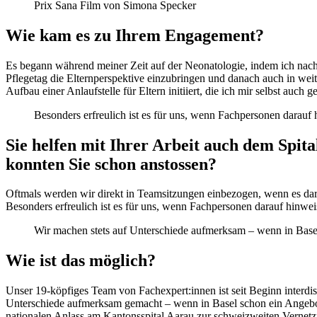
Prix Sana Film von Simona Specker
Wie kam es zu Ihrem Engagement?
Es begann während meiner Zeit auf der Neonatologie, indem ich nach 
Pflegetag die Elternperspektive einzubringen und danach auch in weite
Aufbau einer Anlaufstelle für Eltern initiiert, die ich mir selbst auch 
Besonders erfreulich ist es für uns, wenn Fachpersonen darauf 
Sie helfen mit Ihrer Arbeit auch dem Spit
konnten Sie schon anstossen?
Oftmals werden wir direkt in Teamsitzungen einbezogen, wenn es dar
Besonders erfreulich ist es für uns, wenn Fachpersonen darauf hinwei
Wir machen stets auf Unterschiede aufmerksam – wenn in Basel
Wie ist das möglich?
Unser 19-köpfiges Team von Fachexpert:innen ist seit Beginn interdis
Unterschiede aufmerksam gemacht – wenn in Basel schon ein Angebo
nationalen Anlass am Kantonsspital Aarau zur schweizweiten Vernet