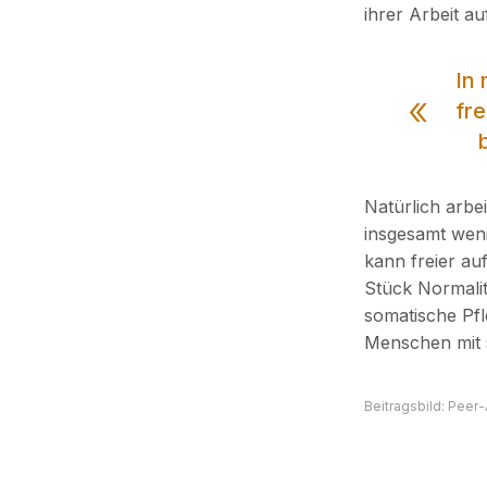
ihrer Arbeit au
In 
fr
Natürlich arbe
insgesamt weni
kann freier au
Stück Normali
somatische Pfl
Menschen mit 
Beitragsbild: Peer-