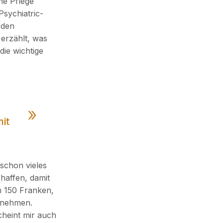
he Pflege
Psychiatric-
 den
 erzählt, was
die wichtige
s
it
schon vieles
haffen, damit
n 150 Franken,
rnehmen.
cheint mir auch