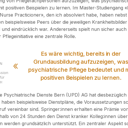
ng von Pflegefachpersonen aufzuzeigen, was psychiatrisc
it positiven Beispielen zu lernen. Im Master-Studiengang «
Nurse Practicioner», den ich absolviert habe, haben nebst
n beispielsweise Peers über die jeweiligen Krankheitsbilder
und eindrücklich war. Andererseits spielt nun sicher auch 
flegeinitiative eine zentrale Rolle.
Es wäre wichtig, bereits in der
Grundausbildung aufzuzeigen, wa
PN
psychiatrische Pflege bedeutet und m
ssion
positiven Beispielen zu lernen.
für
o:
re Psychiatrische Dienste Bern (UPD) AG hat diesbezüglich 
 haben beispielsweise Dienstpläne, die Voraussetzungen sc
ruf vereinbar sind. Springer:innen erhalten eine Prämie vo
rhalb von 24 Stunden den Dienst kranker Kolleg:innen übe
n werden grundsätzlich unterstützt. Ein zentraler Aspekt s