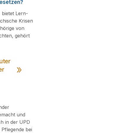
besetzen?
 bietet Lern-
chische Krisen
ehörige von
chten, gehört
uter
er
nder
gemacht und
ch in der UPD
n Pflegende bei