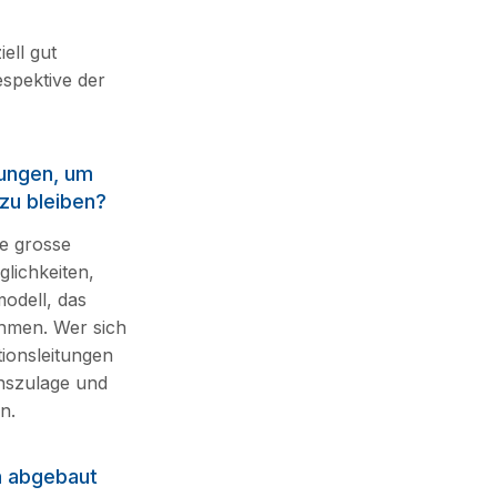
ell gut
espektive der
dungen, um
 zu bleiben?
ne grosse
glichkeiten,
modell, das
ehmen. Wer sich
tionsleitungen
nszulage und
n.
n abgebaut