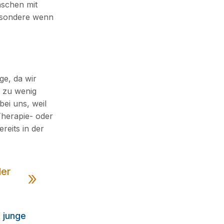
nschen mit
besondere wenn
ge, da wir
 zu wenig
bei uns, weil
Therapie- oder
reits in der
der
 junge