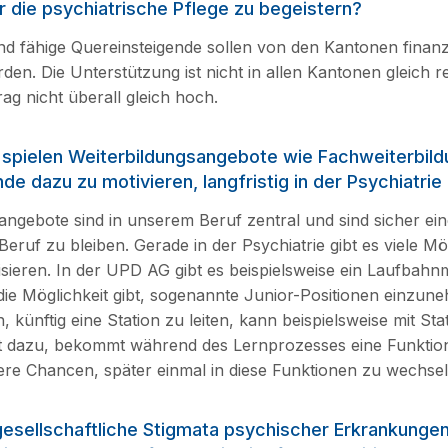
 die psy­chiatrische Pflege zu begeistern?
und fähige Quereinsteigende sollen von den Kantonen finanzi
den. Die Unterstützung ist nicht in allen Kantonen gleich r
trag nicht überall gleich hoch.
 spielen Weiterbildungsangebote wie Fachweiterbil
de dazu zu motivieren, langfristig in der Psychiatrie
angebote sind in unserem Beruf zentral und sind sicher ei
Beruf zu bleiben. Gerade in der Psychiatrie gibt es viele Mö
lisieren. In der UPD AG gibt es beispielsweise ein Laufbahn
 die Möglichkeit gibt, sogenannte Junior-Positionen einzun
, künftig eine Station zu leiten, kann beispielsweise mit Sta
rnt dazu, bekommt während des Lernprozesses eine Funktio
ere Chancen, später einmal in diese Funktionen zu wechsel
esellschaftliche Stigmata psychischer Erkrankunge