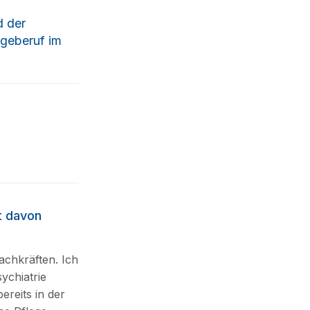
d der
egeberuf im
t davon
achkräften. Ich
­chiatrie
ereits in der