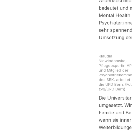
Grundausbildu
bedeutet und m
Mental Health 
Psychiater:inne
sehr spannend 
Umsetzung der P
Klaudia
Niewiadomska,
Pflegeexpertin A
und Mitglied der
Psychiatriekommi
des SBK, arbeitet 
die UPD Bern. (Fot
zvg/UPD Bern)
Die Universitä
umgesetzt. Wir
Familie und Be
wenn sie inne
Weiterbildunge