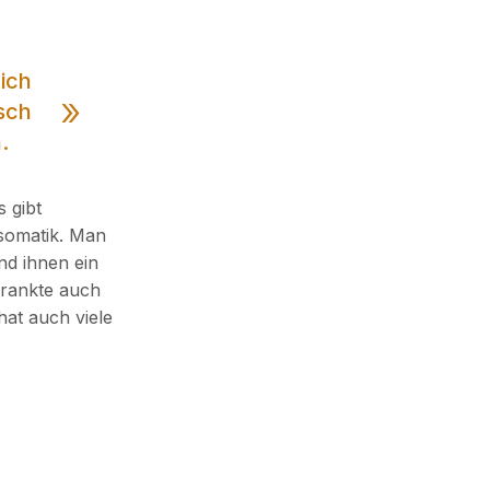
 ich
sch
.
 gibt
tsomatik. Man
nd ihnen ein
rankte auch
hat auch viele