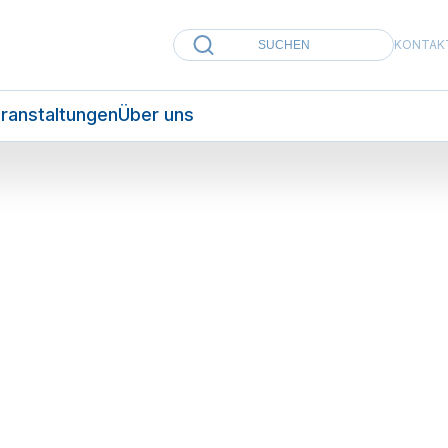
KONTAK
ranstaltungen
Über uns
0 min
Teilen
28. November 2023
Martin Keck