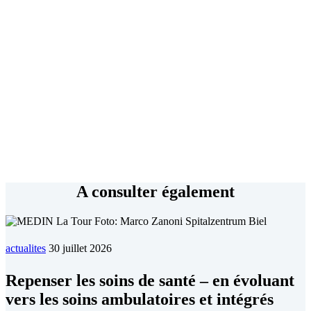
A consulter également
actualites
30 juillet 2026
Repen­ser les soins de san­té – en évo­luant
vers les soins am­bu­la­toires et in­té­grés