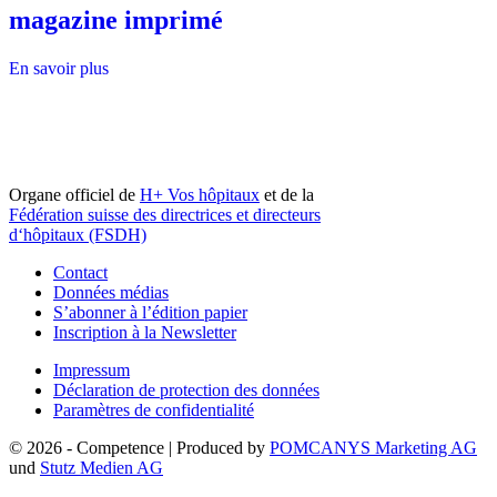
magazine imprimé
En savoir plus
Organe officiel de
H+ Vos hôpitaux
et de la
Fédération suisse des directrices et directeurs
d‘hôpitaux (FSDH)
Contact
Données médias
S’abonner à l’édition papier
Inscription à la Newsletter
Impressum
Déclaration de protection des données
Paramètres de confidentialité
© 2026 - Competence | Produced by
POMCANYS Marketing AG
und
Stutz Medien AG