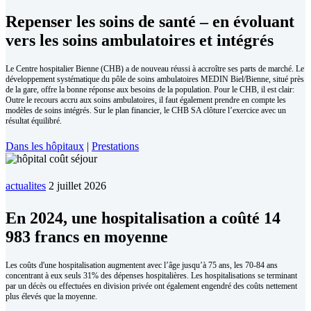
Repen­ser les soins de san­té – en évo­luant
vers les soins am­bu­la­toires et in­té­grés
Le Centre hospitalier Bienne (CHB) a de nouveau réussi à accroître ses parts de marché. Le
développement systématique du pôle de soins ambulatoires MEDIN Biel/Bienne, situé près
de la gare, offre la bonne réponse aux besoins de la population. Pour le CHB, il est clair:
Outre le recours accru aux soins ambulatoires, il faut également prendre en compte les
modèles de soins intégrés. Sur le plan financier, le CHB SA clôture l’exercice avec un
résultat équilibré.
Dans les hôpitaux
|
Prestations
actualites
2 juillet 2026
En 2024, une hospitalisation a coûté 14
983 francs en moyenne
Les coûts d'une hospitalisation augmentent avec l’âge jusqu’à 75 ans, les 70-84 ans
concentrant à eux seuls 31% des dépenses hospitalières. Les hospitalisations se terminant
par un décès ou effectuées en division privée ont également engendré des coûts nettement
plus élevés que la moyenne.