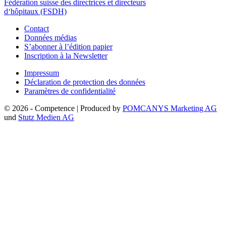
Fédération suisse des directrices et directeurs
d‘hôpitaux (FSDH)
Contact
Données médias
S’abonner à l’édition papier
Inscription à la Newsletter
Impressum
Déclaration de protection des données
Paramètres de confidentialité
© 2026 - Competence | Produced by
POMCANYS Marketing AG
und
Stutz Medien AG