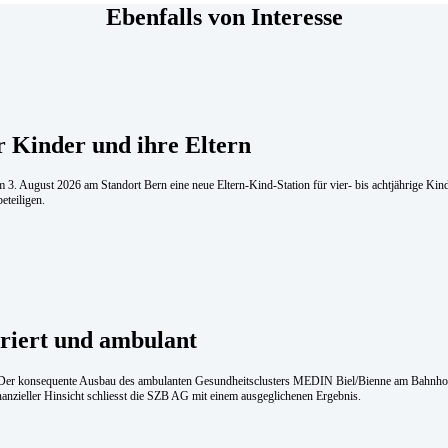
Ebenfalls von Interesse
r Kinder und ihre Eltern
 3. August 2026 am Standort Bern eine neue Eltern-Kind-Station für vier- bis achtjährige Ki
eteiligen.
­griert und am­bu­lant
. Der konsequente Ausbau des ambulanten Gesundheitsclusters MEDIN Biel/Bienne am Bahnhof i
inanzieller Hinsicht schliesst die SZB AG mit einem ausgeglichenen Ergebnis.