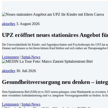
aktuelles
3. August 2026
UPZ eröffnet neues stationäres Angebot fü
Die Universitätsklinik für Kinder- und Jugendpsychiatrie und Psychotherapie des UPZ hat am
Zimmer und können so bei ihrem kleinen Kind bleiben und sich stärker am Therapieangebot b
Leistungen
|
Spital-News
aktuelles
30. Juli 2026
Ge­sund­heits­ver­sor­gung neu den­ken – in­te
Dem Spitalzentrum Biel (SZB) ist es 2025 erneut gelungen, seine Marktanteile zu erweitern
einer verstärkten Ambulantisierung sind v.a. integrierte Versorgungsmodelle zu fördern. In f
Leistungen
|
Spital-News