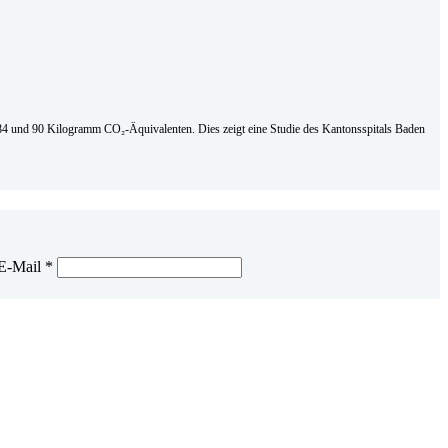
en 84 und 90 Kilogramm CO₂-Äquivalenten. Dies zeigt eine Studie des Kantonsspitals Baden
E-Mail
*