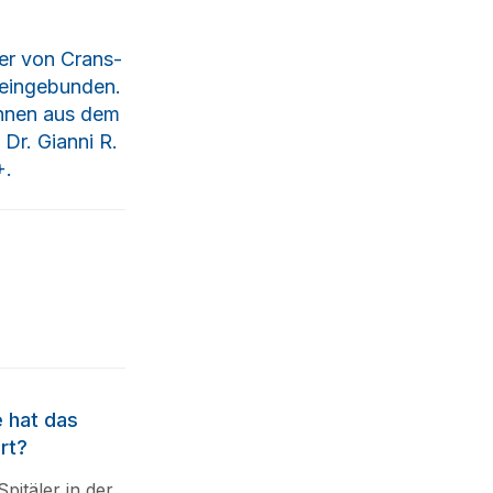
er von Crans-
 eingebunden.
:innen aus dem
 Dr. Gianni R.
+.
e hat das
rt?
pitäler in der