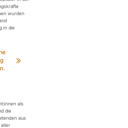
ngskräfte
innen wurden
land
 in die
ine
ng
n.
nt:innen als
d die
eitenden aus
aller