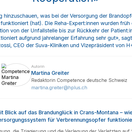
tig hinzuschauen, was bei der Versorgung der Brandopf
funktioniert (hat). Die Reha-Expert:innen wurden früh
ion von der Unfallstelle bis zur Rückkehr der Patient
ioniert aufgrund jahrelanger Erfahrung sehr gut», sagt
ossi, CEO der Suva-Kliniken und Vizepräsident von H
Autorin
Martina Greiter
Redaktorin Competence deutsche Schweiz
martina.greiter@hplus.ch
it Blick auf das Brandunglück in Crans-Montana – wi
rsorgungssystem für Verbrennungsopfer funktionie
ung, die Triagierung und die Verlegung der Verletzten auf S