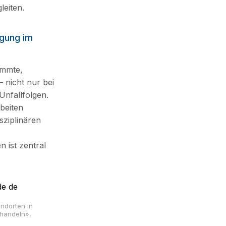
leiten.
rgung im
immte,
– nicht nur bei
nfallfolgen.
beiten
sziplinären
n ist zentral
andorten in
behandeln»,