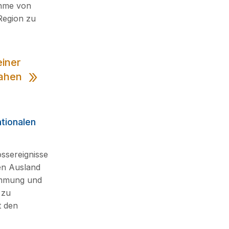
ahme von
 Region zu
einer
nahen
tionalen
ssereignisse
en Ausland
timmung und
 zu
t den