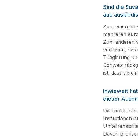
Sind die Suv
aus ausländis
Zum einen ents
mehreren euro
Zum anderen wa
vertreten, das
Triagierung un
Schweiz rückge
ist, dass sie 
Inwieweit ha
dieser Ausna
Die funktionie
Institutionen i
Unfallrehabilit
Davon profitier