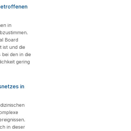
Betroffenen
en in
abzustimmen.
al Board
ist und die
bei den in die
ichkeit gering
snetzes in
dizinischen
 komplexe
ereignissen.
ch in dieser