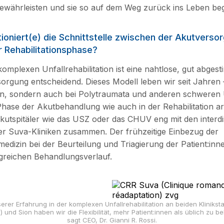
gewährleisten und sie so auf dem Weg zurück ins Leben beg
ioniert(e) die Schnittstelle zwischen der Akutverso
r Rehabilitationsphase?
komplexen Unfallrehabilitation ist eine nahtlose, gut abgest
rsorgung entscheidend. Dieses Modell leben wir seit Jahren 
en, sondern auch bei Polytraumata und anderen schweren U
 Phase der Akutbehandlung wie auch in der Rehabilitation ar
 Akutspitäler wie das USZ oder das CHUV eng mit den interdi
r Suva-Kliniken zusammen. Der frühzeitige Einbezug der
medizin bei der Beurteilung und Triagierung der Patient:inne
lgreichen Behandlungsverlauf.
rer Erfahrung in der komplexen Unfallrehabilitation an beiden Klinikst
l.) und Sion haben wir die Flexibilität, mehr Patient:innen als üblich zu 
sagt CEO, Dr. Gianni R. Rossi.