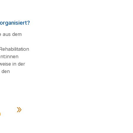
organisiert?
ie aus dem
Rehabilitation
ent:innen
eise in der
n den
n