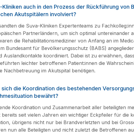
a-Kliniken auch in den Prozess der Rückführung von 
chen Akutspitälern involviert?
andten die Suva-Kliniken Expertenteams zu Fachkolleg:inn
päischen Partnerländern, um sich optimal untereinander 
ren die Rehabilitationsmediziner von Anfang an im Medic
 im Bundesamt für Bevölkerungsschutz (BABS) angegliedert 
d Auslandkontakte koordiniert. Dabei ist zu erwähnen, dass 
führten leichter betroffenen Patient:innen die Wahrscheinl
eine Nachbetreuung im Akutspital benötigen.
t sich die Koordination des bestehenden Versorgung
hmesituation bewährt?
rende Koordination und Zusammenarbeit aller beteiligten me
st bereits seit vielen Jahren ein wichtiger Eckpfeiler für die
ation, übrigens nicht nur bei Brandverletzten und bei Gross
en nun alle Beteiligten und nicht zuletzt die Betroffenen au