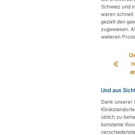
Schweiz und im
waren schnell v
gezielt den ge
zugewiesen. All
weiteren Prozes
Ge
n
e
Und aus Sicht
Dank unserer E
Klinikstandorte
üblich zu beha
konstante Koor
verschiedenste