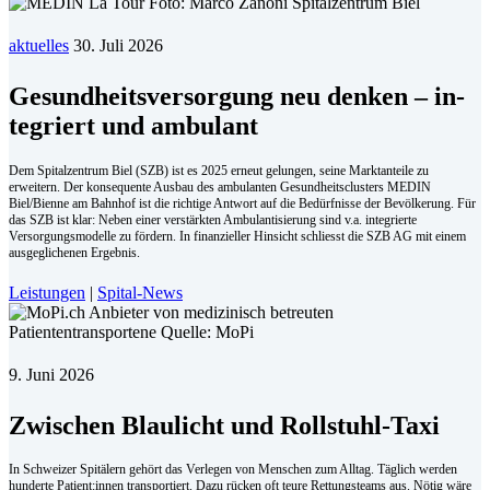
aktuelles
30. Juli 2026
Ge­sund­heits­ver­sor­gung neu den­ken – in­
te­griert und am­bu­lant
Dem Spitalzentrum Biel (SZB) ist es 2025 erneut gelungen, seine Marktanteile zu
erweitern. Der konsequente Ausbau des ambulanten Gesundheitsclusters MEDIN
Biel/Bienne am Bahnhof ist die richtige Antwort auf die Bedürfnisse der Bevölkerung. Für
das SZB ist klar: Neben einer verstärkten Ambulantisierung sind v.a. integrierte
Versorgungsmodelle zu fördern. In finanzieller Hinsicht schliesst die SZB AG mit einem
ausgeglichenen Ergebnis.
Leistungen
|
Spital-News
9. Juni 2026
Zwischen Blaulicht und Rollstuhl-Taxi
In Schweizer Spitälern gehört das Verlegen von Menschen zum Alltag. Täglich werden
hunderte Patient:innen transportiert. Dazu rücken oft teure Rettungsteams aus. Nötig wäre