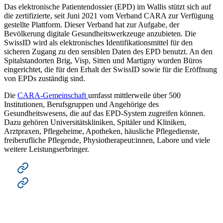
Das elektronische Patientendossier (EPD) im Wallis stützt sich auf
die zertifizierte, seit Juni 2021 vom Verband CARA zur Verfügung
gestellte Plattform. Dieser Verband hat zur Aufgabe, der
Bevölkerung digitale Gesundheitswerkzeuge anzubieten. Die
SwissID wird als elektronisches Identifikationsmittel für den
sicheren Zugang zu den sensiblen Daten des EPD benutzt. An den
Spitalstandorten Brig, Visp, Sitten und Martigny wurden Büros
eingerichtet, die für den Erhalt der SwissID sowie für die Eröffnung
von EPDs zuständig sind.
Die
CARA-Gemeinschaft
umfasst mittlerweile über 500
Institutionen, Berufsgruppen und Angehörige des
Gesundheitswesens, die auf das EPD-System zugreifen können.
Dazu gehören Universitätskliniken, Spitäler und Kliniken,
Arztpraxen, Pflegeheime, Apotheken, häusliche Pflegedienste,
freiberufliche Pflegende, Physiotherapeut:innen, Labore und viele
weitere Leistungserbringer.
Zur Medienmitteilung
Das EPD im Wallis eröffnen