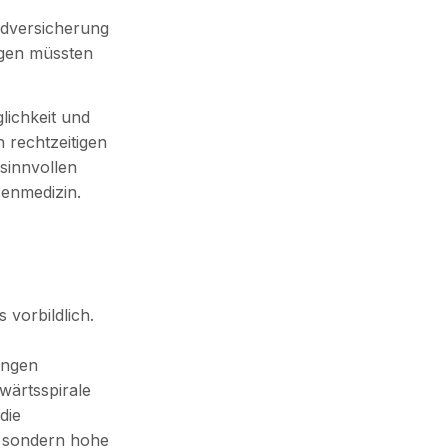
ndversicherung
ngen müssten
lichkeit und
n rechtzeitigen
sinnvollen
senmedizin.
 vorbildlich.
ungen
wärtsspirale
die
, sondern hohe