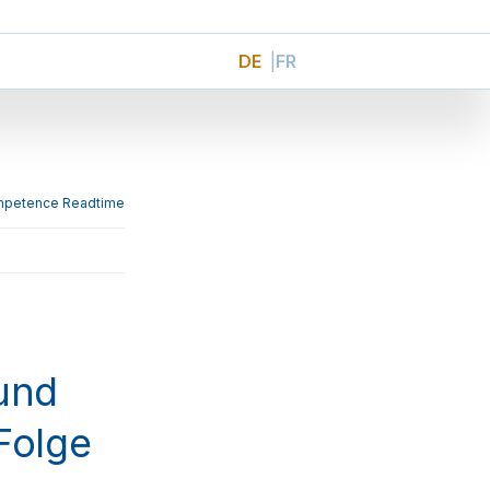
DE
FR
und
Folge