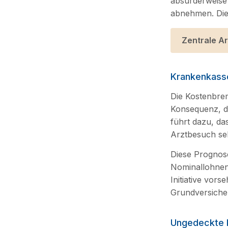
absurderweise
abnehmen. Dies
Zentrale Ar
Krankenkasse
Die Kostenbrems
Konsequenz, d
führt dazu, da
Arztbesuch sel
Diese Prognose
Nominallohnen
Initiative vor
Grundversiche
Ungedeckte 