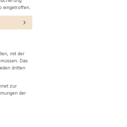
rsicherung
 eingetroffen.
len, mit der
 müssen. Das
eden dritten
hnet zur
mmungen der