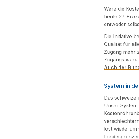
Wäre die Kost
heute 37 Proze
entweder selbs
Die Initiative
Qualität für al
Zugang mehr zu
Zugangs wäre d
Auch der Bund
System in de
Das schweizeris
Unser System 
Kostenröhrenbl
verschlechtern
löst wiederum 
Landesgrenzen,