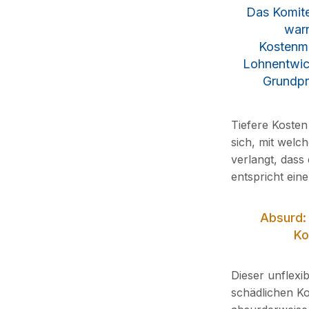
Das Komite
warn
Kostenme
Lohnentwic
Grundpri
Tiefere Kosten
sich, mit welch
verlangt, dass
entspricht ein
Absurd:
Ko
Dieser unflexi
schädlichen Ko