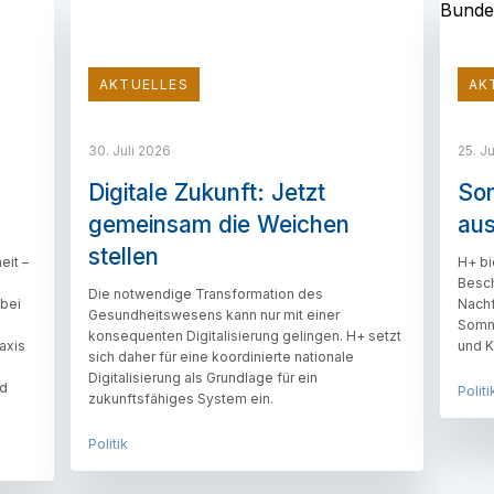
AKTUELLES
AK
30. Juli 2026
25. J
Digitale Zukunft: Jetzt
So
gemeinsam die Weichen
aus
stellen
eit –
H+ bi
Besch
Die notwendige Transformation des
 bei
Nachf
Gesundheitswesens kann nur mit einer
Somme
konsequenten Digitalisierung gelingen. H+ setzt
axis
und K
sich daher für eine koordinierte nationale
Digitalisierung als Grundlage für ein
nd
Politi
zukunftsfähiges System ein.
Politik