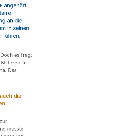
+ angehört,
tarre
ng an die
m in seinen
n führen.
 Doch es fragt
 Mitte-Partei
hne. Das
auch die
en.
 zur
ung müsste