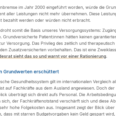
enbremse im Jahr 2000 eingeführt worden, würde die Gru
nt aller Leistungen nicht mehr übernehmen. Diese Leistu
t bezahlt werden oder würden nicht erbracht.
 bedroht somit die Basis unseres Versorgungssystems: Zugäng
le. Grundversicherte Patient:innen hätten keinen garantierte
r Versorgung. Das Privileg des zeitlich und therapeutisch 
en Zusatzversicherten vorbehalten. Das ist eine Zweiklas
esrat sieht das so und warnt vor einer Rationierung
.
n Grundwerten erschüttert
che Gesundheitssystem gilt im internationalen Vergleich als
ist auf Fachkräfte aus dem Ausland angewiesen. Doch der
ick überträgt sich direkt aufs Personal. Die Arbeitsbeding
 sich, der Fachkräftenotstand verschärft sich und diese Ab
sehr hohe Folgekosten aus. Insgesamt zeigt der Blick über 
 dass mit starren Budgetvorgaben kein Geld gespart wird