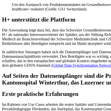
Um den Austausch von Produktstammdaten im Gesundheitswesen 
healthcare» realisiert (Grafik: GS1 Switzerland).
H+ unterstützt die Plattform
Die Anwendung trägt dazu bei, dass das Schweizer Gesundheitswesen
H+ als nationaler Interessenvertreter der Spitäler, aus der Stiftung R
Medtech als Branchenverband der Schweizer Medizintechnik und GS1 S
Bedürfnissen aller Beteiligten entspricht und im Markt akzeptiert wird
In zahlreichen Sitzungen haben sich die Datenempfänger und Datensend
Datenaustauschplattform verwendet. Den Beteiligten war es wichtig, n
schaffen, das in den europäischen und globalen Kontext eingebettet
dem globalen GDSN-Standard (
Global Data Synchronisation Netwo
Auf Seiten der Datenempfänger sind die Pr
Kantonsspital Winterthur, das Luzerner un
Erste praktische Erfahrungen
Im Rahmen von Use Cases arbeiten die ersten Spitäler und Unternehm
Privatklinikgruppe Hirslanden, das Inselspital, das Kantonsspital Gra