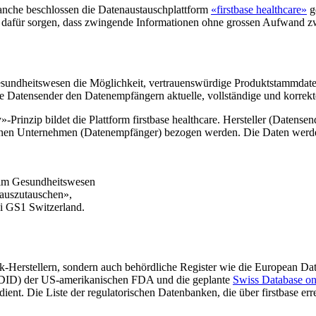
anche beschlossen die Datenaustauschplattform
«firstbase healthcare»
g
l dafür sorgen, dass zwingende Informationen ohne grossen Aufwand z
esundheitswesen die Möglichkeit, vertrauenswürdige Produktstammdate
ie Datensender den Datenempfängern aktuelle, vollständige und korre
Prinzip bildet die Plattform firstbase healthcare. Hersteller (Datensen
enen Unternehmen (Datenempfänger) bezogen werden. Die Daten werden a
 im Gesundheitswesen
 auszutauschen»,
i GS1 Switzerland.
k-Herstellern, sondern auch behördliche Register wie die European
UDID) der US-amerikanischen FDA und die geplante
Swiss Database on
dient. Die Liste der regulatorischen Datenbanken, die über firstbase e