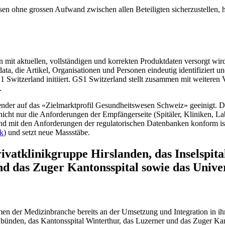
ohne grossen Aufwand zwischen allen Beteiligten sicherzustellen, ha
 mit aktuellen, vollstän­digen und korrekten Produktdaten versorgt 
efdata, die Artikel, Organisationen und Personen eindeutig identifiziert 
witzerland initiiert. GS1 Switzerland stellt zusammen mit weiteren V
.
er auf das «Zielmarkt­profil Gesundheitswesen Schweiz» geeinigt. Die 
icht nur die Anforderungen der Empfängerseite (Spitäler, Kliniken, Lab
 und mit den Anforderungen der regulatorischen Datenbanken konform i
rk
) und setzt neue Massstäbe.
ivatklinikgruppe Hirslanden, das Inselspit
d das Zuger Kantonsspital sowie das Univers
en der Medizinbranche bereits an der Umsetzung und Integration in ih
ubünden, das Kantonsspital Winterthur, das Luzerner und das Zuger Kanto