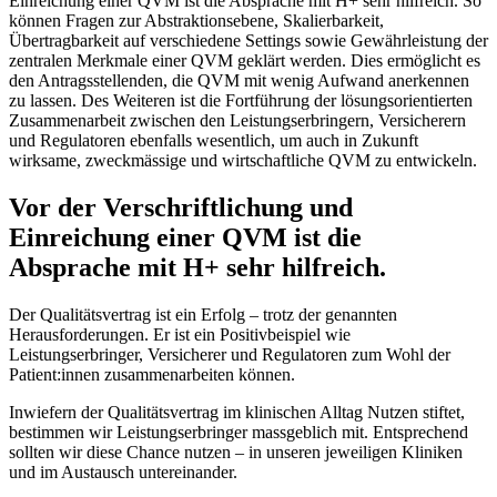
Einreichung einer QVM ist die Absprache mit H+ sehr hilfreich. So
können Fragen zur Abstraktionsebene, Skalierbarkeit,
Übertragbarkeit auf verschiedene Settings sowie Gewährleistung der
zentralen Merkmale einer QVM geklärt werden. Dies ermöglicht es
den Antragsstellenden, die QVM mit wenig Aufwand anerkennen
zu lassen. Des Weiteren ist die Fortführung der lösungsorientierten
Zusammenarbeit zwischen den Leistungserbringern, Versicherern
und Regulatoren ebenfalls wesentlich, um auch in Zukunft
wirksame, zweckmässige und wirtschaftliche QVM zu entwickeln.
Vor der Verschriftlichung und
Einreichung einer QVM ist die
Absprache mit H+ sehr hilfreich.
Der Qualitätsvertrag ist ein Erfolg – trotz der genannten
Herausforderungen. Er ist ein Positivbeispiel wie
Leistungserbringer, Versicherer und Regulatoren zum Wohl der
Patient:innen zusammenarbeiten können.
Inwiefern der Qualitätsvertrag im klinischen Alltag Nutzen stiftet,
bestimmen wir Leistungserbringer massgeblich mit. Entsprechend
sollten wir diese Chance nutzen – in unseren jeweiligen Kliniken
und im Austausch untereinander.