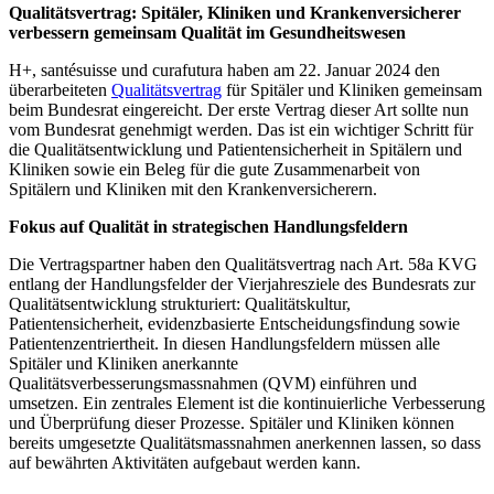
Qualitätsvertrag: Spitäler, Kliniken und Krankenversicherer
verbessern gemeinsam Qualität im Gesundheitswesen
H+, santésuisse und curafutura haben am 22. Januar 2024 den
überarbeiteten
Qualitätsvertrag
für Spitäler und Kliniken gemeinsam
beim Bundesrat eingereicht. Der erste Vertrag dieser Art sollte nun
vom Bundesrat genehmigt werden. Das ist ein wichtiger Schritt für
die Qualitätsentwicklung und Patientensicherheit in Spitälern und
Kliniken sowie ein Beleg für die gute Zusammenarbeit von
Spitälern und Kliniken mit den Krankenversicherern.
Fokus auf Qualität in strategischen Handlungsfeldern
Die Vertragspartner haben den Qualitätsvertrag nach Art. 58a KVG
entlang der Handlungsfelder der Vierjahresziele des Bundesrats zur
Qualitätsentwicklung strukturiert: Qualitätskultur,
Patientensicherheit, evidenzbasierte Entscheidungsfindung sowie
Patientenzentriertheit. In diesen Handlungsfeldern müssen alle
Spitäler und Kliniken anerkannte
Qualitätsverbesserungsmassnahmen (QVM) einführen und
umsetzen. Ein zentrales Element ist die kontinuierliche Verbesserung
und Überprüfung dieser Prozesse. Spitäler und Kliniken können
bereits umgesetzte Qualitätsmassnahmen anerkennen lassen, so dass
auf bewährten Aktivitäten aufgebaut werden kann.