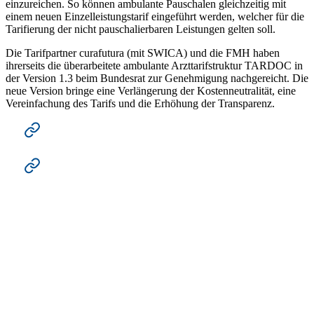
einzureichen. So können ambulante Pauschalen gleichzeitig mit
einem neuen Einzelleistungstarif eingeführt werden, welcher für die
Tarifierung der nicht pauschalierbaren Leistungen gelten soll.
Die Tarifpartner curafutura (mit SWICA) und die FMH haben
ihrerseits die überarbeitete ambulante Arzttarifstruktur TARDOC in
der Version 1.3 beim Bundesrat zur Genehmigung nachgereicht. Die
neue Version bringe eine Verlängerung der Kostenneutralität, eine
Vereinfachung des Tarifs und die Erhöhung der Transparenz.
Zur Meldung von H+ Die Spitäler der Schweiz und
santésuisse
Zur Meldung von FMH und curafutura