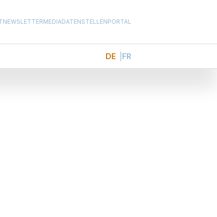
T
NEWSLETTER
MEDIADATEN
STELLENPORTAL
DE
FR
Teilen
eins Kultur am
nselspital im