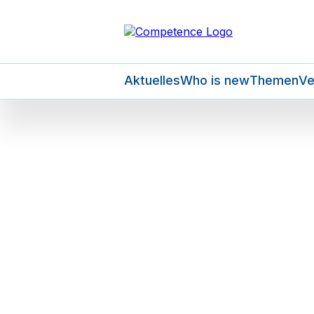
Aktuelles
Who is new
Themen
Ve
1 min
Die gebürtige
Bettrand. Ne