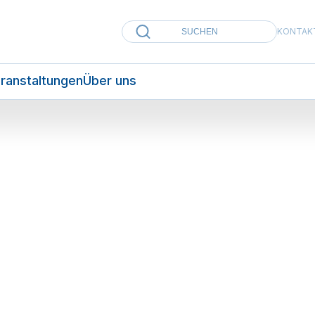
KONTAK
ranstaltungen
Über uns
AKTUELLES
23. Februar 2024
Spital-News
Kulturerlebnisse für Patient:innen
Kultur am Bettrand
 Irin Shirley Grimes ist Initiantin und Kuratorin des Ver
ulich war die in Bern lebende Singer-Songwriterin im I