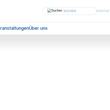
KONTAK
ranstaltungen
Über uns
AKTUELLES
Teilen
5. Juli 2022
Politik
COVID-19-Impfkampagne
Kantonale Impfstrategien
chlaggebend für Einbindun