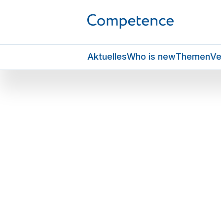
Aktuelles
Who is new
Themen
Ve
1 min
auss