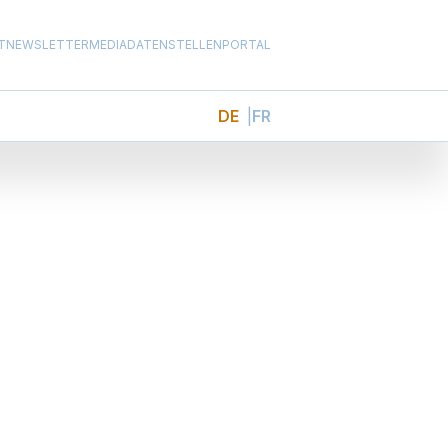
T
NEWSLETTER
MEDIADATEN
STELLENPORTAL
DE
FR
g der