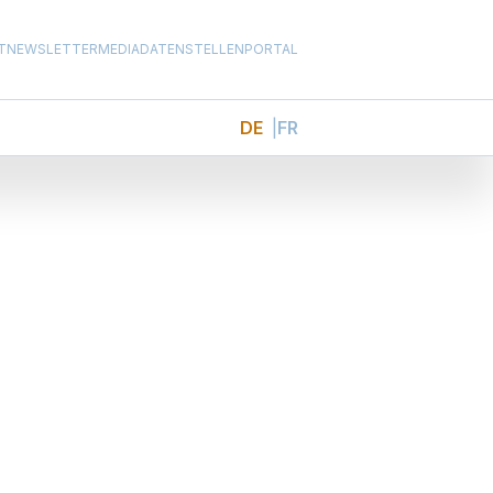
T
NEWSLETTER
MEDIADATEN
STELLENPORTAL
DE
FR
k
ndheitswesen,
 Kantonen bei