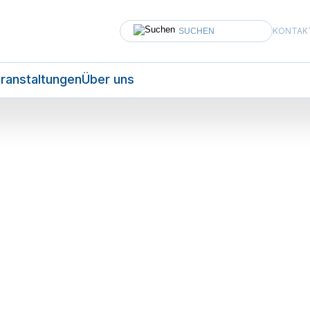
KONTAK
ranstaltungen
Über uns
AKTUELLES
2 min
Teilen
6. Oktober 2022
Politik
Standpunkt von H+
Herbstsession im Überblic
ind einverstanden mit einem Kostenmonitoring im Gesu
die zuerst gewollte Eingriffsmöglichkeit von Bund und