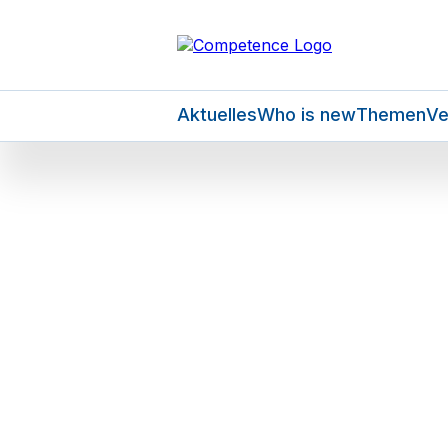
Aktuelles
Who is new
Themen
Ve
Beide Räte s
jedoch ohne 