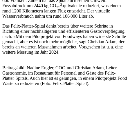
600 Franken. Zudem hat das Spital auch seinen Umwelt-
Fussabdruck um 2440 kg CO₂-Äquivalente reduziert, was einem
rund 1200 Kilometern langen Flug entspricht. Der virtuelle
Wasserverbrauch nahm um rund 106 000 Liter ab.
Das Felix-Platter-Spital denkt bereits über weitere Schritte in
Richtung einer nachhaltigeren und effizienteren Gastroverpflegung
nach: «Mit dem Pilotprojekt von Foodways haben wir erste Schritte
gemacht, aber es ist noch mehr möglich», sagt Christian Adam, der
bereits an weiteren Massnahmen arbeitet. Vorgesehen ist u. a. eine
weitere Messung im Jahr 2024.
Beitragsbild: Nadine Engler, COO und Christian Adam, Leiter
Gastronomie, im Restaurant für Personal und Gäste des Felix-
Platter-Spitals. Auch hier ist es gelungen, in einem Pilotprojekt Food
Waste zu reduzieren (Foto: Felix-Platter-Spital).