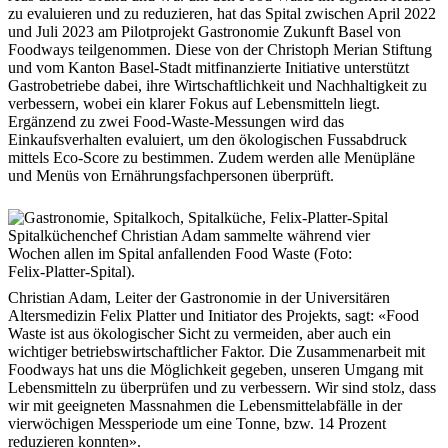
zu evaluieren und zu reduzieren, hat das Spital zwischen April 2022
und Juli 2023 am Pilotprojekt Gastronomie Zukunft Basel von
Foodways teilgenommen. Diese von der Christoph Merian Stiftung
und vom Kanton Basel-Stadt mitfinanzierte Initiative unterstützt
Gastrobetriebe dabei, ihre Wirtschaftlichkeit und Nachhaltigkeit zu
verbessern, wobei ein klarer Fokus auf Lebensmitteln liegt.
Ergänzend zu zwei Food-Waste-­Messungen wird das
Einkaufsverhalten evaluiert, um den ökologischen Fussabdruck
mittels Eco-Score zu bestimmen. Zudem werden alle Menüpläne
und Menüs von Ernährungsfachpersonen überprüft.
Spitalküchenchef Christian Adam sammelte während vier
Wochen allen im Spital anfallenden Food Waste (Foto:
Felix-Platter-Spital).
Christian Adam, Leiter der Gastronomie in der Universitären
Altersmedizin Felix Platter und Initiator des Projekts, sagt: «Food
Waste ist aus ökologischer Sicht zu vermeiden, aber auch ein
wichtiger betriebswirtschaftlicher Faktor. Die Zusammenarbeit mit
Foodways hat uns die Möglichkeit gegeben, unseren Umgang mit
Lebensmitteln zu überprüfen und zu verbessern. Wir sind stolz, dass
wir mit geeigneten Massnahmen die Lebensmittelabfälle in der
vierwöchigen Messperiode um eine Tonne, bzw. 14 Prozent
reduzieren konnten».