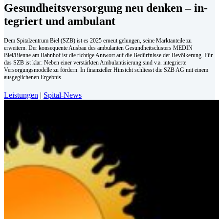
Ge­sund­heits­ver­sor­gung neu den­ken – in­
te­griert und am­bu­lant
Dem Spitalzentrum Biel (SZB) ist es 2025 erneut gelungen, seine Marktanteile zu
erweitern. Der konsequente Ausbau des ambulanten Gesundheitsclusters MEDIN
Biel/Bienne am Bahnhof ist die richtige Antwort auf die Bedürfnisse der Bevölkerung. Für
das SZB ist klar: Neben einer verstärkten Ambulantisierung sind v.a. integrierte
Versorgungsmodelle zu fördern. In finanzieller Hinsicht schliesst die SZB AG mit einem
ausgeglichenen Ergebnis.
Leistungen
|
Spital-News