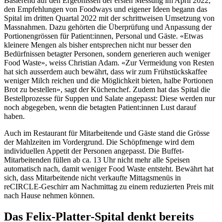
Basierend auf den Ergebnissen der ersten Messung im April 2022,
den Empfehlungen von Foodways und eigener Ideen begann das
Spital im dritten Quartal 2022 mit der schrittweisen Umsetzung von
Massnahmen. Dazu gehörten die Überprüfung und Anpassung der
Portionengrössen für Patient:innen, Personal und Gäste. «Etwas
kleinere Mengen als bisher entsprechen nicht nur besser den
Bedürfnissen betagter Personen, sondern generieren auch weniger
Food Waste», weiss Christian Adam. «Zur Vermeidung von Resten
hat sich ausserdem auch bewährt, dass wir zum Frühstückskaffee
weniger Milch reichen und die Möglichkeit bieten, halbe Portionen
Brot zu bestellen», sagt der Küchenchef. Zudem hat das Spital die
Bestellprozesse für Suppen und Salate angepasst: Diese werden nur
noch abgegeben, wenn die betagten Patient:innen Lust darauf
haben.
Auch im Restaurant für Mitarbeitende und Gäste stand die Grösse
der Mahlzeiten im Vordergrund. Die Schöpfmenge wird dem
individuellen Appetit der Personen angepasst. Die Buffet-
Mitarbeitenden füllen ab ca. 13 Uhr nicht mehr alle Speisen
automatisch nach, damit weniger Food Waste entsteht. Bewährt hat
sich, dass Mitarbeitende nicht verkaufte Mittagsmenüs in
reCIRCLE-Geschirr am Nachmittag zu einem reduzierten Preis mit
nach Hause nehmen können.
Das Felix-Platter-Spital denkt bereits