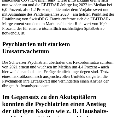
kantonalen COVID-Hilfen stark. Diese Entwicklung drehte sich
nun wieder um und die EBITDAR-Marge lag 2022 im Median bei
6,0 Prozent, also 1,2 Prozentpunkte unter dem Vorjahreswert und –
mit Ausnahme des Pandemiejahres 2020 – am tiefsten Punkt seit der
Einführung von SwissDRG. Damit entfernte sich die EBITDAR-
Marge erneut von dem im Markt etablierten Richtwert von 10,0
Prozent, der für einen wirtschaftlich nachhaltigen Spitalbetrieb
notwendig ist.
Psychiatrien mit starkem
Umsatzwachstum
Die Schweizer Psychiatrien übertrafen das Rekordumsatzwachstum
von 2021 erneut und wuchsen im Median um 4,4 Prozent – auch
hier weil die ambulanten Erträge deutlich angestiegen sind. Trotz
eines makroökonomisch anspruchsvollen Umfelds steigerten die
Psychiatrien ihre Ertragskraft und verhinderten einen Anstieg der
übrigen Aufwandspositionen.
Im Gegensatz zu den Akutspitälern
konnten die Psychiatrien einen Anstieg
der übrigen Kosten wie z. B. Haushalts-