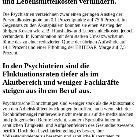
und Lebensmittelkosten verhindern.
Die Psychiatrien verzeichnen zwar einen geringen Anstieg der
Personalkostenquote um 0,1 Prozentpunkte auf 75,6 Prozent. Im
Gegensatz zu den Akutspitälern konnten sie einen Anstieg der
übrigen Kosten wie z. B. Haushalts- und Lebensmittelkosten jedoch
verhindern. In Kombination mit dem starken Umsatzwachstum
führte das zu einer reduzierten Quote der übrigen Aufwände auf
14,1 Prozent und einer Erhöhung der EBITDAR-Marge auf 7,5
Prozent.
In den Psychiatrien sind die
Fluktuationsraten tiefer als im
Akutbereich und weniger Fachkräfte
steigen aus ihrem Beruf aus.
Psychiatrische Einrichtungen sind weniger stark als die Akutsomatik
von den Arbeitskräfteentwicklungen betroffen, auch wenn sich der
Fachkräftemangel mittlerweile nicht mehr nur auf die medizinischen
und pflegerischen Berufe bezieht, sondern Spezialist:innen in
sämtlichen Tätigkeits- und Aufgabenfeldern des Gesundheitswesens
betrifft. Doch den Psychiatrien gelingt es besser, ihre
Vollzeitäquivalente zu besetzen und sämtliche Kapazitäten zu