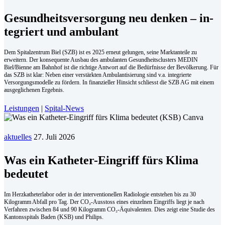
Ge­sund­heits­ver­sor­gung neu den­ken – in­
te­griert und am­bu­lant
Dem Spitalzentrum Biel (SZB) ist es 2025 erneut gelungen, seine Marktanteile zu
erweitern. Der konsequente Ausbau des ambulanten Gesundheitsclusters MEDIN
Biel/Bienne am Bahnhof ist die richtige Antwort auf die Bedürfnisse der Bevölkerung. Für
das SZB ist klar: Neben einer verstärkten Ambulantisierung sind v.a. integrierte
Versorgungsmodelle zu fördern. In finanzieller Hinsicht schliesst die SZB AG mit einem
ausgeglichenen Ergebnis.
Leistungen
|
Spital-News
aktuelles
27. Juli 2026
Was ein Katheter-Eingriff fürs Klima
bedeutet
Im Herzkatheterlabor oder in der interventionellen Radiologie entstehen bis zu 30
Kilogramm Abfall pro Tag. Der CO₂-Ausstoss eines einzelnen Eingriffs liegt je nach
Verfahren zwischen 84 und 90 Kilogramm CO₂-Äquivalenten. Dies zeigt eine Studie des
Kantonsspitals Baden (KSB) und Philips.