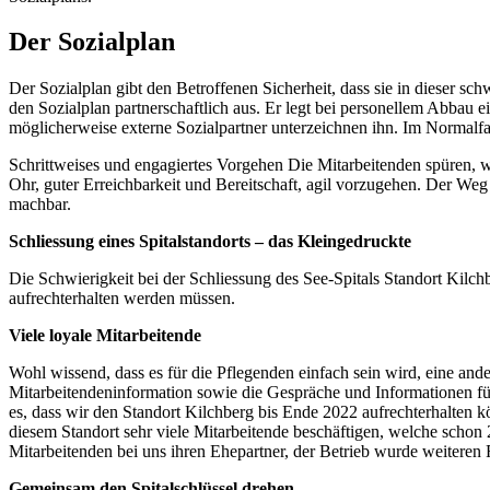
Der Sozialplan
Der Sozialplan gibt den Betroffenen Sicherheit, dass sie in dieser s
den Sozialplan partnerschaftlich aus. Er legt bei personellem Abbau e
möglicherweise externe Sozialpartner un­ter­zeichnen ihn. Im Normalfa
Schrittweises und engagiertes Vorgehen Die Mitarbeitenden spüren, w
Ohr, guter Erreichbarkeit und Bereitschaft, agil vorzugehen. Der Weg i
machbar.
Schliessung eines Spitalstandorts – das Kleingedruckte
Die Schwierigkeit bei der Schliessung des See-Spitals Standort Kilch
aufrechterhalten werden müssen.
Viele loyale Mitarbeitende
Wohl wissend, dass es für die Pflegenden einfach sein wird, eine ande
Mitarbeitendeninformation sowie die Gespräche und Informationen für
es, dass wir den Standort Kilchberg bis Ende 2022 aufrechterhalten 
diesem Standort sehr viele Mitarbeitende beschäftigen, welche schon
Mitarbeitenden bei uns ihren Ehepartner, der Betrieb wurde weitere
Gemeinsam den Spitalschlüssel drehen