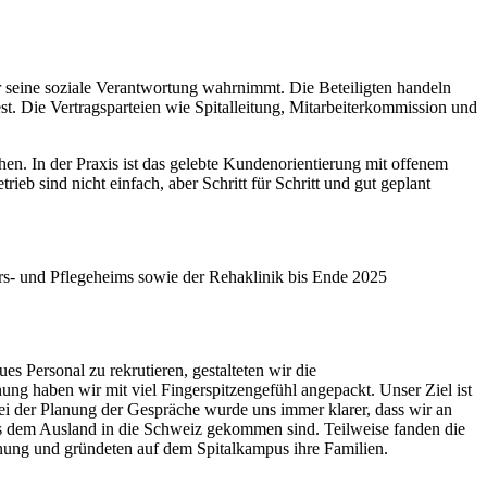
er seine soziale Verantwortung wahrnimmt. Die Beteiligten handeln
est. Die Vertragsparteien wie Spitalleitung, Mitarbeiterkommission und
en. In der Praxis ist das gelebte Kundenorientierung mit offenem
ieb sind nicht einfach, aber Schritt für Schritt und gut geplant
ters- und Pflegeheims sowie der Rehaklinik bis Ende 2025
es Personal zu rekrutieren, gestalteten wir die
ng haben wir mit viel Fingerspitzengefühl angepackt. Unser Ziel ist
Bei der Planung der Gespräche wurde uns immer klarer, dass wir an
 aus dem Ausland in die Schweiz gekommen sind. Teilweise fanden die
nung und gründeten auf dem Spitalkampus ihre Familien.