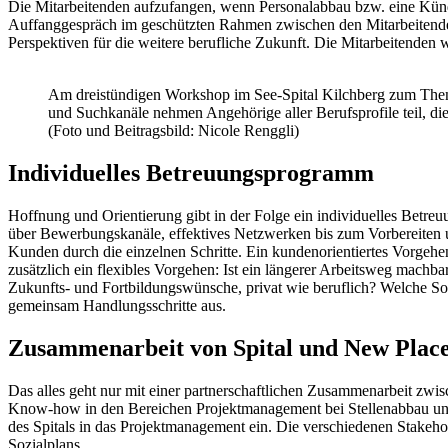
Die Mitarbeitenden aufzufangen, wenn Personalabbau bzw. eine Kündi
Auffanggespräch im geschützten Rahmen zwischen den Mitarbeitenden un
Perspektiven für die weitere berufliche Zukunft. Die Mitarbeitenden w
Am dreistündigen Workshop im See-Spital Kilchberg zum Th
und Suchkanäle nehmen Angehörige aller Berufsprofile teil, die 
(Foto und Beitragsbild: Nicole Renggli)
Individuelles Betreuungsprogramm
Hoffnung und Orientierung gibt in der Folge ein individuelles Betre
über Bewerbungskanäle, effektives Netzwerken bis zum Vorbereiten u
Kunden durch die einzelnen Schritte. Ein kundenorientiertes Vorgehe
zusätzlich ein flexibles Vorgehen: Ist ein längerer Arbeitsweg mach
Zukunfts- und Fortbildungswünsche, privat wie beruflich? Welche Sor
gemeinsam Handlungsschritte aus.
Zusammenarbeit von Spital und New Plac
Das alles geht nur mit einer partnerschaftlichen Zusammenarbeit zw
Know-how in den Bereichen Projektmanagement bei Stellenabbau und (B
des Spitals in das Projektmanagement ein. Die verschiedenen Stakehol
Sozialplans.