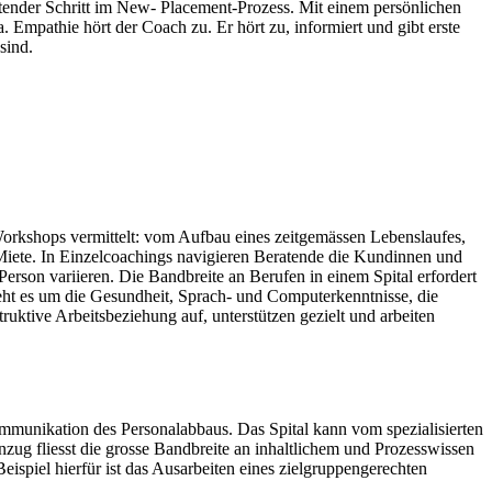
tender Schritt im New- Placement-Prozess. Mit einem persönlichen
 Empathie hört der Coach zu. Er hört zu, informiert und gibt erste
sind.
Workshops vermittelt: vom Aufbau eines zeitgemässen Lebenslaufes,
Miete. In Einzelcoachings navigieren Beratende die Kundinnen und
rson variieren. Die Bandbreite an Berufen in einem Spital erfordert
teht es um die Gesundheit, Sprach- und Computerkenntnisse, die
uktive Arbeitsbeziehung auf, unterstützen gezielt und arbeiten
mmunikation des Personalabbaus. Das Spital kann vom spezialisierten
ug fliesst die grosse Bandbreite an inhaltlichem und Prozesswissen
ispiel hierfür ist das Ausarbeiten eines zielgruppengerechten