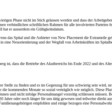
chwierigen Phase nicht im Stich gelassen werden und dass der Arbeitgeb
inen verbindlichen schriftlichen Rahmen für alle involvierten Parteien f
ll hat er ausserdem ein Gültigkeitsdatum.
enn das Spital und die Anbieter von New Placement die Extrameile geh
n eine Neuorientierung und der Wegfall von Arbeitskräften im Spitalbetr
berg ist, dass die Betriebe des Akutbereichs bis Ende 2022 und des Al
re Stelle zu finden und es im Gegenzug für uns schwierig sein wird, neu
 die kommenden Monate so sozial verträglich wie möglich. Diese Planu
können und nicht infolge Personalmangel vorzeitig schliessen müssen. 
 20 Jahre oder noch länger für uns tätig gewesen und teilweise direkt
n Familienangehörigen empfohlen und einige bezogen eine Personalwoh