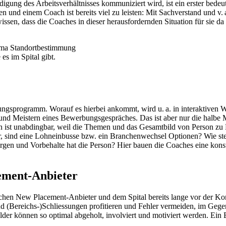
gung des Arbeitsverhältnisses kommuniziert wird, ist ein erster bedeu
d einem Coach ist bereits viel zu leisten: Mit Sachverstand und v. a.
issen, dass die Coaches in dieser herausfordernden Situation für sie da 
ema Standortbestimmung
es im Spital gibt.
uungsprogramm. Worauf es hierbei ankommt, wird u. a. in interaktiven 
nd Meistern eines Bewerbungsgespräches. Das ist aber nur die halbe 
n ist unabdingbar, weil die Themen und das Gesamtbild von Person zu Pe
bar, sind eine Lohneinbusse bzw. ein Branchenwechsel Optionen? Wie s
gen und Vorbehalte hat die Person? Hier bauen die Coaches eine konstr
ement-Anbieter
ischen New Placement-Anbieter und dem Spital bereits lange vor der Ko
ereichs-)­­Schliessungen profitieren und Fehler vermeiden, im Gegenz
der können so optimal abgeholt, involviert und motiviert werden. Ein Be