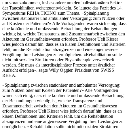
um voranzukommen, insbesondere um den halbstationären Sektor
der Tageskliniken weiterzuentwickeln. So lautete das Fazit des 14.
Symposiums REHA TICINO zum Thema. «Spitalplanung
zwischen stationärer und ambulanter Versorgung: zum Nutzen oder
auf Kosten der Patienten?» Alle Vortragenden waren sich einig, dass
eine kohärente und umfassende Betrachtung der Behandlungen
wichtig ist, welche Transparenz und Zusammenarbeit zwischen den
Akteuren im Gesundheitswesen erfordert. Professor Ueli Kieser
wies jedoch darauf hin, dass es an klaren Definitionen und Kriterien
fehlt, um die Rehabilitation abzugrenzen und eine angemessene
Vergütung ihrer Leistungen zu ermöglichen. «Rehabilitation sollte
nicht mit sozialen Strukturen oder Physiotherapie verwechselt
werden. Sie muss als interdisziplinärer Prozess unter ärztlicher
Aufsicht erfolgen», sagte Willy Oggier, Präsident von SWISS
REHA.
«Spitalplanung zwischen stationärer und ambulanter Versorgung:
zum Nutzen oder auf Kosten der Patienten?» Alle Vortragenden
waren sich einig, dass eine kohärente und umfassende Betrachtung
der Behandlungen wichtig ist, welche Transparenz und
Zusammenarbeit zwischen den Akteuren im Gesundheitswesen
erfordert. Professor Ueli Kieser wies jedoch darauf hin, dass es an
klaren Definitionen und Kriterien fehlt, um die Rehabilitation
abzugrenzen und eine angemessene Vergütung ihrer Leistungen zu
ermöglichen. «Rehabilitation sollte nicht mit sozialen Strukturen